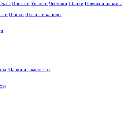
лекты
Повязки
Ушанки
Чепчики
Шапки
Шляпы и панамы
язки
Шапки
Шляпы и капоры
ки
япы
Шапки и комплекты
фы