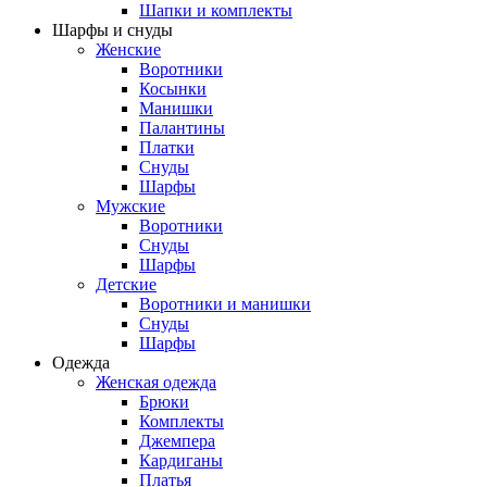
Шапки и комплекты
Шарфы и снуды
Женские
Воротники
Косынки
Манишки
Палантины
Платки
Снуды
Шарфы
Мужские
Воротники
Снуды
Шарфы
Детские
Воротники и манишки
Снуды
Шарфы
Одежда
Женская одежда
Брюки
Комплекты
Джемпера
Кардиганы
Платья