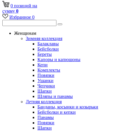
0
позиций
на
сумму
0
Избранное
0
Женщинам
Зимняя коллекция
Балаклавы
Бейсболки
Береты
Капоры и капюшоны
Кепи
Комплекты
Повязки
Ушанки
Чепчики
Шапки
Шляпы и панамы
Летняя коллекция
Банданы, косынки и козырьки
Бейсболки и кепки
Панамы
Повязки
Шапки