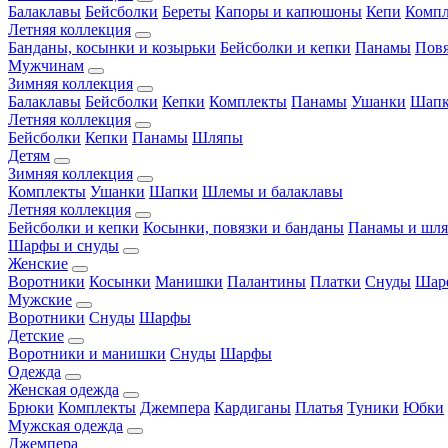
Балаклавы
Бейсболки
Береты
Капоры и капюшоны
Кепи
Комп
Летняя коллекция
Банданы, косынки и козырьки
Бейсболки и кепки
Панамы
Пов
Мужчинам
Зимняя коллекция
Балаклавы
Бейсболки
Кепки
Комплекты
Панамы
Ушанки
Шап
Летняя коллекция
Бейсболки
Кепки
Панамы
Шляпы
Детям
Зимняя коллекция
Комплекты
Ушанки
Шапки
Шлемы и балаклавы
Летняя коллекция
Бейсболки и кепки
Косынки, повязки и банданы
Панамы и шл
Шарфы и снуды
Женские
Воротники
Косынки
Манишки
Палантины
Платки
Снуды
Шар
Мужские
Воротники
Снуды
Шарфы
Детские
Воротники и манишки
Снуды
Шарфы
Одежда
Женская одежда
Брюки
Комплекты
Джемпера
Кардиганы
Платья
Туники
Юбки
Мужская одежда
Джемпера