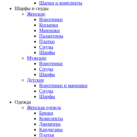
Шапки и комплекты
Шарфы и снуды
Женские
Воротники
Косынки
Манишки
Палантины
Платки
Снуды
Шарфы
Мужские
Воротники
Снуды
Шарфы
Детские
Воротники и манишки
Снуды
Шарфы
Одежда
Женская одежда
Брюки
Комплекты
Джемпера
Кардиганы
Платья