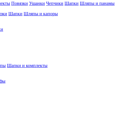
лекты
Повязки
Ушанки
Чепчики
Шапки
Шляпы и панамы
язки
Шапки
Шляпы и капоры
ки
япы
Шапки и комплекты
фы