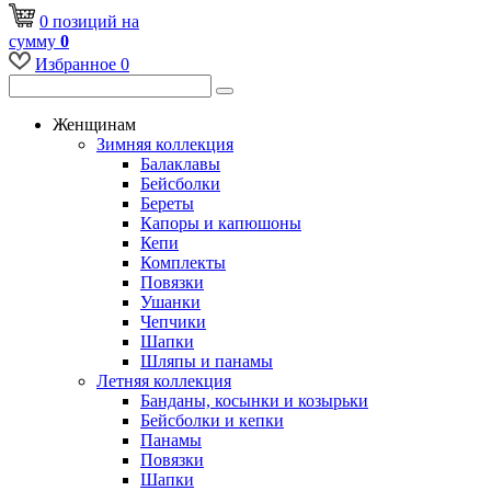
0
позиций
на
сумму
0
Избранное
0
Женщинам
Зимняя коллекция
Балаклавы
Бейсболки
Береты
Капоры и капюшоны
Кепи
Комплекты
Повязки
Ушанки
Чепчики
Шапки
Шляпы и панамы
Летняя коллекция
Банданы, косынки и козырьки
Бейсболки и кепки
Панамы
Повязки
Шапки