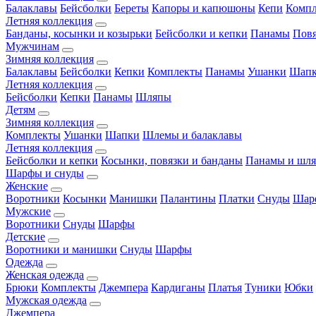
Балаклавы
Бейсболки
Береты
Капоры и капюшоны
Кепи
Комп
Летняя коллекция
Банданы, косынки и козырьки
Бейсболки и кепки
Панамы
Пов
Мужчинам
Зимняя коллекция
Балаклавы
Бейсболки
Кепки
Комплекты
Панамы
Ушанки
Шап
Летняя коллекция
Бейсболки
Кепки
Панамы
Шляпы
Детям
Зимняя коллекция
Комплекты
Ушанки
Шапки
Шлемы и балаклавы
Летняя коллекция
Бейсболки и кепки
Косынки, повязки и банданы
Панамы и шл
Шарфы и снуды
Женские
Воротники
Косынки
Манишки
Палантины
Платки
Снуды
Шар
Мужские
Воротники
Снуды
Шарфы
Детские
Воротники и манишки
Снуды
Шарфы
Одежда
Женская одежда
Брюки
Комплекты
Джемпера
Кардиганы
Платья
Туники
Юбки
Мужская одежда
Джемпера