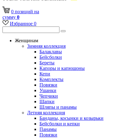
0
позиций
на
сумму
0
Избранное
0
Женщинам
Зимняя коллекция
Балаклавы
Бейсболки
Береты
Капоры и капюшоны
Кепи
Комплекты
Повязки
Ушанки
Чепчики
Шапки
Шляпы и панамы
Летняя коллекция
Банданы, косынки и козырьки
Бейсболки и кепки
Панамы
Повязки