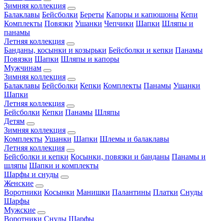
Зимняя коллекция
Балаклавы
Бейсболки
Береты
Капоры и капюшоны
Кепи
Комплекты
Повязки
Ушанки
Чепчики
Шапки
Шляпы и
панамы
Летняя коллекция
Банданы, косынки и козырьки
Бейсболки и кепки
Панамы
Повязки
Шапки
Шляпы и капоры
Мужчинам
Зимняя коллекция
Балаклавы
Бейсболки
Кепки
Комплекты
Панамы
Ушанки
Шапки
Летняя коллекция
Бейсболки
Кепки
Панамы
Шляпы
Детям
Зимняя коллекция
Комплекты
Ушанки
Шапки
Шлемы и балаклавы
Летняя коллекция
Бейсболки и кепки
Косынки, повязки и банданы
Панамы и
шляпы
Шапки и комплекты
Шарфы и снуды
Женские
Воротники
Косынки
Манишки
Палантины
Платки
Снуды
Шарфы
Мужские
Воротники
Снуды
Шарфы