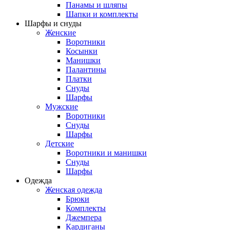
Панамы и шляпы
Шапки и комплекты
Шарфы и снуды
Женские
Воротники
Косынки
Манишки
Палантины
Платки
Снуды
Шарфы
Мужские
Воротники
Снуды
Шарфы
Детские
Воротники и манишки
Снуды
Шарфы
Одежда
Женская одежда
Брюки
Комплекты
Джемпера
Кардиганы