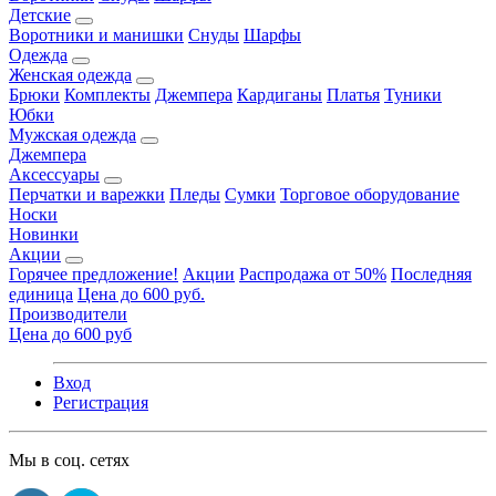
Детские
Воротники и манишки
Снуды
Шарфы
Одежда
Женская одежда
Брюки
Комплекты
Джемпера
Кардиганы
Платья
Туники
Юбки
Мужская одежда
Джемпера
Аксессуары
Перчатки и варежки
Пледы
Сумки
Торговое оборудование
Носки
Новинки
Акции
Горячее предложение!
Акции
Распродажа от 50%
Последняя
единица
Цена до 600 руб.
Производители
Цена до 600 руб
Вход
Регистрация
Мы в соц. сетях