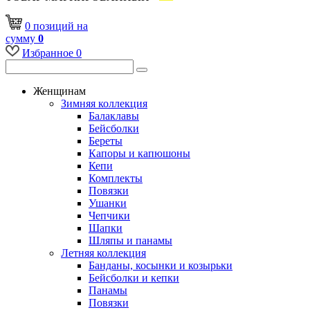
0
позиций
на
сумму
0
Избранное
0
Женщинам
Зимняя коллекция
Балаклавы
Бейсболки
Береты
Капоры и капюшоны
Кепи
Комплекты
Повязки
Ушанки
Чепчики
Шапки
Шляпы и панамы
Летняя коллекция
Банданы, косынки и козырьки
Бейсболки и кепки
Панамы
Повязки