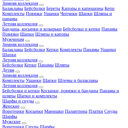
Зимняя коллекция
Балаклавы
Бейсболки
Береты
Капоры и капюшоны
Кепи
Комплекты
Повязки
Ушанки
Чепчики
Шапки
Шляпы и
панамы
Летняя коллекция
Банданы, косынки и козырьки
Бейсболки и кепки
Панамы
Повязки
Шапки
Шляпы и капоры
Мужчинам
Зимняя коллекция
Балаклавы
Бейсболки
Кепки
Комплекты
Панамы
Ушанки
Шапки
Летняя коллекция
Бейсболки
Кепки
Панамы
Шляпы
Детям
Зимняя коллекция
Комплекты
Ушанки
Шапки
Шлемы и балаклавы
Летняя коллекция
Бейсболки и кепки
Косынки, повязки и банданы
Панамы и
шляпы
Шапки и комплекты
Шарфы и снуды
Женские
Воротники
Косынки
Манишки
Палантины
Платки
Снуды
Шарфы
Мужские
Воротники
Снуды
Шарфы