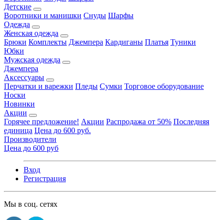
Детские
Воротники и манишки
Снуды
Шарфы
Одежда
Женская одежда
Брюки
Комплекты
Джемпера
Кардиганы
Платья
Туники
Юбки
Мужская одежда
Джемпера
Аксессуары
Перчатки и варежки
Пледы
Сумки
Торговое оборудование
Носки
Новинки
Акции
Горячее предложение!
Акции
Распродажа от 50%
Последняя
единица
Цена до 600 руб.
Производители
Цена до 600 руб
Вход
Регистрация
Мы в соц. сетях