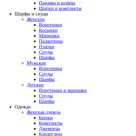
Панамы и шляпы
Шапки и комплекты
Шарфы и снуды
Женские
Воротники
Косынки
Манишки
Палантины
Платки
Снуды
Шарфы
Мужские
Воротники
Снуды
Шарфы
Детские
Воротники и манишки
Снуды
Шарфы
Одежда
Женская одежда
Брюки
Комплекты
Джемпера
Кардиганы