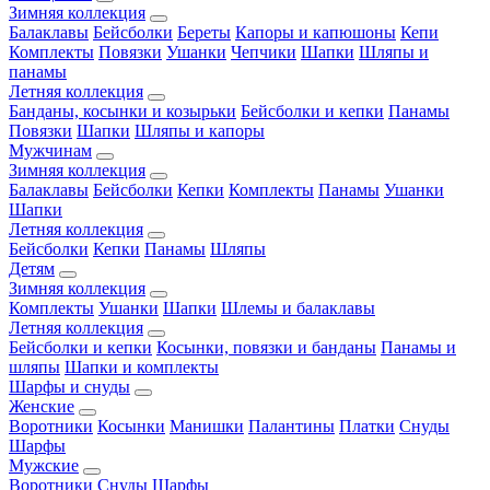
Зимняя коллекция
Балаклавы
Бейсболки
Береты
Капоры и капюшоны
Кепи
Комплекты
Повязки
Ушанки
Чепчики
Шапки
Шляпы и
панамы
Летняя коллекция
Банданы, косынки и козырьки
Бейсболки и кепки
Панамы
Повязки
Шапки
Шляпы и капоры
Мужчинам
Зимняя коллекция
Балаклавы
Бейсболки
Кепки
Комплекты
Панамы
Ушанки
Шапки
Летняя коллекция
Бейсболки
Кепки
Панамы
Шляпы
Детям
Зимняя коллекция
Комплекты
Ушанки
Шапки
Шлемы и балаклавы
Летняя коллекция
Бейсболки и кепки
Косынки, повязки и банданы
Панамы и
шляпы
Шапки и комплекты
Шарфы и снуды
Женские
Воротники
Косынки
Манишки
Палантины
Платки
Снуды
Шарфы
Мужские
Воротники
Снуды
Шарфы