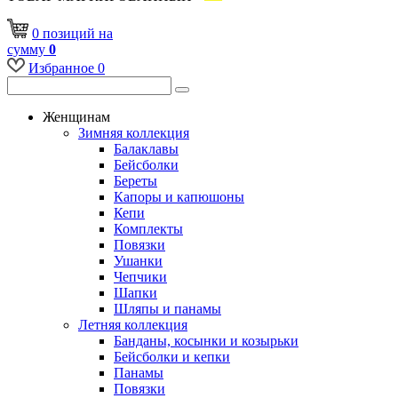
0
позиций
на
сумму
0
Избранное
0
Женщинам
Зимняя коллекция
Балаклавы
Бейсболки
Береты
Капоры и капюшоны
Кепи
Комплекты
Повязки
Ушанки
Чепчики
Шапки
Шляпы и панамы
Летняя коллекция
Банданы, косынки и козырьки
Бейсболки и кепки
Панамы
Повязки