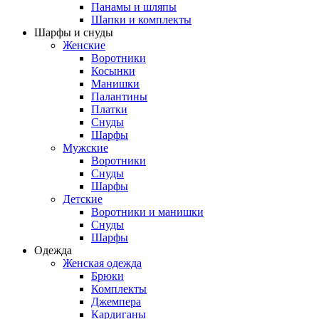
Панамы и шляпы
Шапки и комплекты
Шарфы и снуды
Женские
Воротники
Косынки
Манишки
Палантины
Платки
Снуды
Шарфы
Мужские
Воротники
Снуды
Шарфы
Детские
Воротники и манишки
Снуды
Шарфы
Одежда
Женская одежда
Брюки
Комплекты
Джемпера
Кардиганы