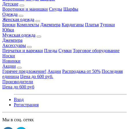
Детские
Воротники и манишки
Снуды
Шарфы
Одежда
Женская одежда
Брюки
Комплекты
Джемпера
Кардиганы
Платья
Туники
Юбки
Мужская одежда
Джемпера
Аксессуары
Перчатки и варежки
Пледы
Сумки
Торговое оборудование
Носки
Новинки
Акции
Горячее предложение!
Акции
Распродажа от 50%
Последняя
единица
Цена до 600 руб.
Производители
Цена до 600 руб
Вход
Регистрация
Мы в соц. сетях