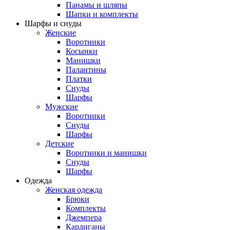
Панамы и шляпы
Шапки и комплекты
Шарфы и снуды
Женские
Воротники
Косынки
Манишки
Палантины
Платки
Снуды
Шарфы
Мужские
Воротники
Снуды
Шарфы
Детские
Воротники и манишки
Снуды
Шарфы
Одежда
Женская одежда
Брюки
Комплекты
Джемпера
Кардиганы