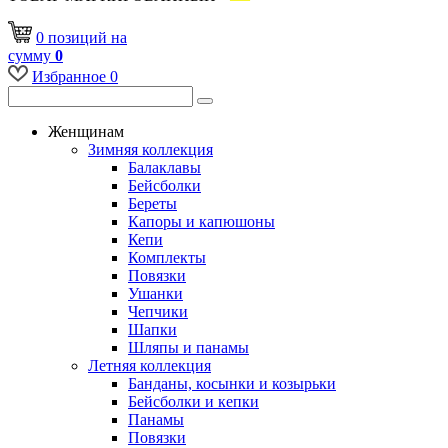
0
позиций
на
сумму
0
Избранное
0
Женщинам
Зимняя коллекция
Балаклавы
Бейсболки
Береты
Капоры и капюшоны
Кепи
Комплекты
Повязки
Ушанки
Чепчики
Шапки
Шляпы и панамы
Летняя коллекция
Банданы, косынки и козырьки
Бейсболки и кепки
Панамы
Повязки