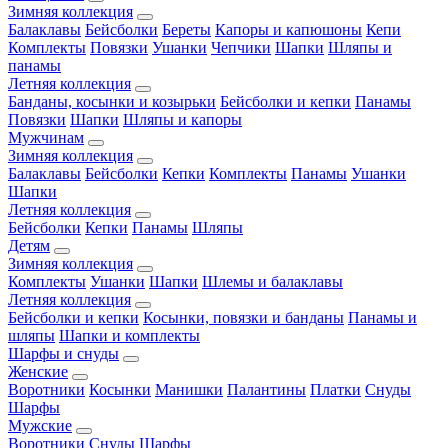
Зимняя коллекция
Балаклавы
Бейсболки
Береты
Капоры и капюшоны
Кепи
Комплекты
Повязки
Ушанки
Чепчики
Шапки
Шляпы и
панамы
Летняя коллекция
Банданы, косынки и козырьки
Бейсболки и кепки
Панамы
Повязки
Шапки
Шляпы и капоры
Мужчинам
Зимняя коллекция
Балаклавы
Бейсболки
Кепки
Комплекты
Панамы
Ушанки
Шапки
Летняя коллекция
Бейсболки
Кепки
Панамы
Шляпы
Детям
Зимняя коллекция
Комплекты
Ушанки
Шапки
Шлемы и балаклавы
Летняя коллекция
Бейсболки и кепки
Косынки, повязки и банданы
Панамы и
шляпы
Шапки и комплекты
Шарфы и снуды
Женские
Воротники
Косынки
Манишки
Палантины
Платки
Снуды
Шарфы
Мужские
Воротники
Снуды
Шарфы