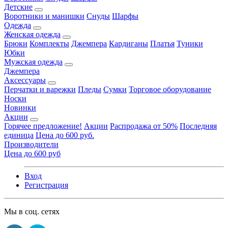
Детские
Воротники и манишки
Снуды
Шарфы
Одежда
Женская одежда
Брюки
Комплекты
Джемпера
Кардиганы
Платья
Туники
Юбки
Мужская одежда
Джемпера
Аксессуары
Перчатки и варежки
Пледы
Сумки
Торговое оборудование
Носки
Новинки
Акции
Горячее предложение!
Акции
Распродажа от 50%
Последняя
единица
Цена до 600 руб.
Производители
Цена до 600 руб
Вход
Регистрация
Мы в соц. сетях