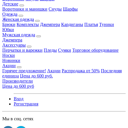
Детские
Воротники и манишки
Снуды
Шарфы
Одежда
Женская одежда
Брюки
Комплекты
Джемпера
Кардиганы
Платья
Туники
Юбки
Мужская одежда
Джемпера
Аксессуары
Перчатки и варежки
Пледы
Сумки
Торговое оборудование
Носки
Новинки
Акции
Горячее предложение!
Акции
Распродажа от 50%
Последняя
единица
Цена до 600 руб.
Производители
Цена до 600 руб
Вход
Регистрация
Мы в соц. сетях