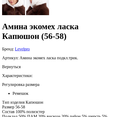
Амина экомех ласка
Капюшон (56-58)
Бренд:
Levelpro
Артикул:
Амина экомех ласка подкл.трик.
Вернуться
Характеристики:
Регулировка размера
Ремешок
Тип изделия
Капюшон
Размер
56-58
Состав
100% полиэстер
Подклад
50% ПАМ 20% вискоза 20% район 5% шерсть 5%