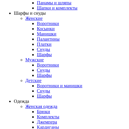
Панамы и шляпы
Шапки и комплекты
Шарфы и снуды
Женские
Воротники
Косынки
Манишки
Палантины
Платки
Снуды
Шарфы
Мужские
Воротники
Снуды
Шарфы
Детские
Воротники и манишки
Снуды
Шарфы
Одежда
Женская одежда
Брюки
Комплекты
Джемпера
Кардиганы