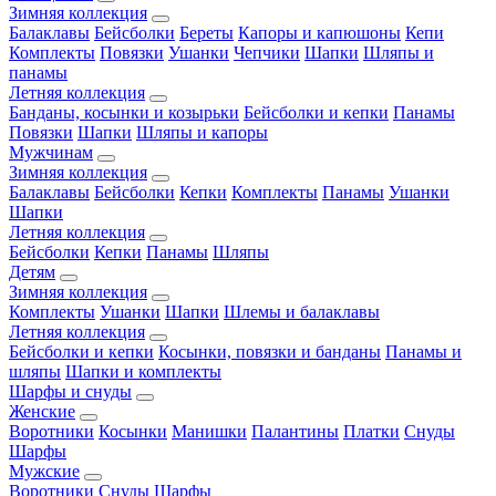
Зимняя коллекция
Балаклавы
Бейсболки
Береты
Капоры и капюшоны
Кепи
Комплекты
Повязки
Ушанки
Чепчики
Шапки
Шляпы и
панамы
Летняя коллекция
Банданы, косынки и козырьки
Бейсболки и кепки
Панамы
Повязки
Шапки
Шляпы и капоры
Мужчинам
Зимняя коллекция
Балаклавы
Бейсболки
Кепки
Комплекты
Панамы
Ушанки
Шапки
Летняя коллекция
Бейсболки
Кепки
Панамы
Шляпы
Детям
Зимняя коллекция
Комплекты
Ушанки
Шапки
Шлемы и балаклавы
Летняя коллекция
Бейсболки и кепки
Косынки, повязки и банданы
Панамы и
шляпы
Шапки и комплекты
Шарфы и снуды
Женские
Воротники
Косынки
Манишки
Палантины
Платки
Снуды
Шарфы
Мужские
Воротники
Снуды
Шарфы