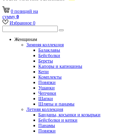
0
позиций
на
сумму
0
Избранное
0
Женщинам
Зимняя коллекция
Балаклавы
Бейсболки
Береты
Капоры и капюшоны
Кепи
Комплекты
Повязки
Ушанки
Чепчики
Шапки
Шляпы и панамы
Летняя коллекция
Банданы, косынки и козырьки
Бейсболки и кепки
Панамы
Повязки