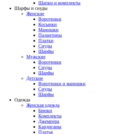
Шапки и комплекты
Шарфы и снуды
Женские
Воротники
Косынки
Манишки
Палантины
Платки
Снуды
Шарфы
Мужские
Воротники
Снуды
Шарфы
Детские
Воротники и манишки
Снуды
Шарфы
Одежда
Женская одежда
Брюки
Комплекты
Джемпера
Кардиганы
Платья