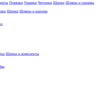
лекты
Повязки
Ушанки
Чепчики
Шапки
Шляпы и панамы
язки
Шапки
Шляпы и капоры
ки
япы
Шапки и комплекты
фы