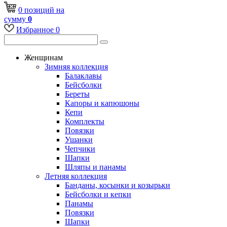
0
позиций
на
сумму
0
Избранное
0
Женщинам
Зимняя коллекция
Балаклавы
Бейсболки
Береты
Капоры и капюшоны
Кепи
Комплекты
Повязки
Ушанки
Чепчики
Шапки
Шляпы и панамы
Летняя коллекция
Банданы, косынки и козырьки
Бейсболки и кепки
Панамы
Повязки
Шапки