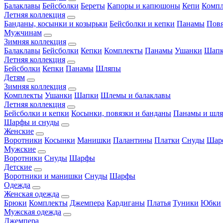
Балаклавы
Бейсболки
Береты
Капоры и капюшоны
Кепи
Комп
Летняя коллекция
Банданы, косынки и козырьки
Бейсболки и кепки
Панамы
Пов
Мужчинам
Зимняя коллекция
Балаклавы
Бейсболки
Кепки
Комплекты
Панамы
Ушанки
Шап
Летняя коллекция
Бейсболки
Кепки
Панамы
Шляпы
Детям
Зимняя коллекция
Комплекты
Ушанки
Шапки
Шлемы и балаклавы
Летняя коллекция
Бейсболки и кепки
Косынки, повязки и банданы
Панамы и шл
Шарфы и снуды
Женские
Воротники
Косынки
Манишки
Палантины
Платки
Снуды
Шар
Мужские
Воротники
Снуды
Шарфы
Детские
Воротники и манишки
Снуды
Шарфы
Одежда
Женская одежда
Брюки
Комплекты
Джемпера
Кардиганы
Платья
Туники
Юбки
Мужская одежда
Джемпера