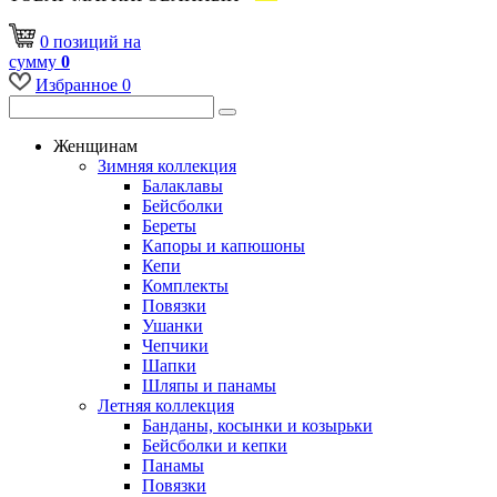
0
позиций
на
сумму
0
Избранное
0
Женщинам
Зимняя коллекция
Балаклавы
Бейсболки
Береты
Капоры и капюшоны
Кепи
Комплекты
Повязки
Ушанки
Чепчики
Шапки
Шляпы и панамы
Летняя коллекция
Банданы, косынки и козырьки
Бейсболки и кепки
Панамы
Повязки