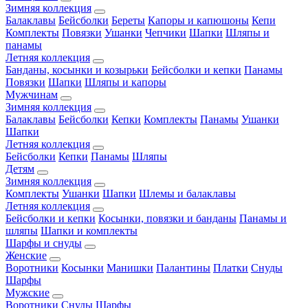
Зимняя коллекция
Балаклавы
Бейсболки
Береты
Капоры и капюшоны
Кепи
Комплекты
Повязки
Ушанки
Чепчики
Шапки
Шляпы и
панамы
Летняя коллекция
Банданы, косынки и козырьки
Бейсболки и кепки
Панамы
Повязки
Шапки
Шляпы и капоры
Мужчинам
Зимняя коллекция
Балаклавы
Бейсболки
Кепки
Комплекты
Панамы
Ушанки
Шапки
Летняя коллекция
Бейсболки
Кепки
Панамы
Шляпы
Детям
Зимняя коллекция
Комплекты
Ушанки
Шапки
Шлемы и балаклавы
Летняя коллекция
Бейсболки и кепки
Косынки, повязки и банданы
Панамы и
шляпы
Шапки и комплекты
Шарфы и снуды
Женские
Воротники
Косынки
Манишки
Палантины
Платки
Снуды
Шарфы
Мужские
Воротники
Снуды
Шарфы