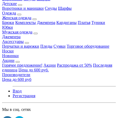
Детские
Воротники и манишки
Снуды
Шарфы
Одежда
Женская одежда
Брюки
Комплекты
Джемпера
Кардиганы
Платья
Туники
Юбки
Мужская одежда
Джемпера
Аксессуары
Перчатки и варежки
Пледы
Сумки
Торговое оборудование
Носки
Новинки
Акции
Горячее предложение!
Акции
Распродажа от 50%
Последняя
единица
Цена до 600 руб.
Производители
Цена до 600 руб
Вход
Регистрация
Мы в соц. сетях