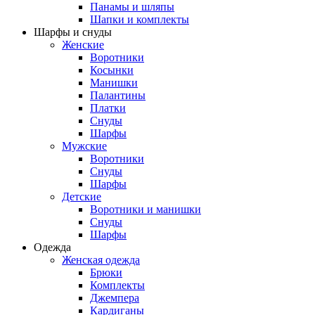
Панамы и шляпы
Шапки и комплекты
Шарфы и снуды
Женские
Воротники
Косынки
Манишки
Палантины
Платки
Снуды
Шарфы
Мужские
Воротники
Снуды
Шарфы
Детские
Воротники и манишки
Снуды
Шарфы
Одежда
Женская одежда
Брюки
Комплекты
Джемпера
Кардиганы