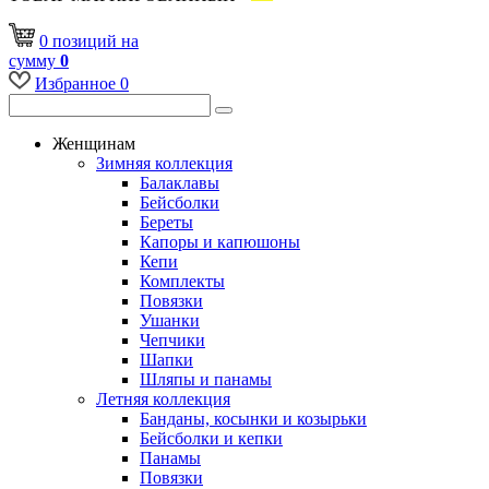
0
позиций
на
сумму
0
Избранное
0
Женщинам
Зимняя коллекция
Балаклавы
Бейсболки
Береты
Капоры и капюшоны
Кепи
Комплекты
Повязки
Ушанки
Чепчики
Шапки
Шляпы и панамы
Летняя коллекция
Банданы, косынки и козырьки
Бейсболки и кепки
Панамы
Повязки