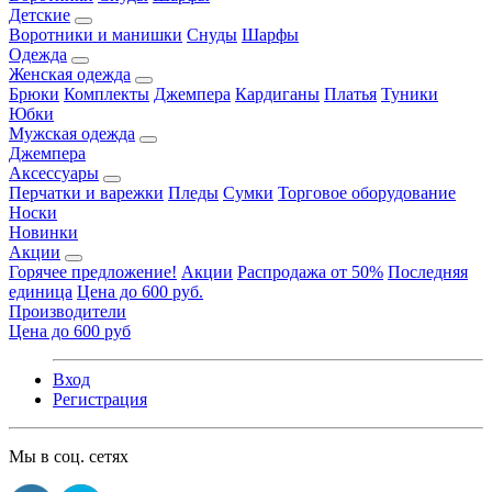
Детские
Воротники и манишки
Снуды
Шарфы
Одежда
Женская одежда
Брюки
Комплекты
Джемпера
Кардиганы
Платья
Туники
Юбки
Мужская одежда
Джемпера
Аксессуары
Перчатки и варежки
Пледы
Сумки
Торговое оборудование
Носки
Новинки
Акции
Горячее предложение!
Акции
Распродажа от 50%
Последняя
единица
Цена до 600 руб.
Производители
Цена до 600 руб
Вход
Регистрация
Мы в соц. сетях