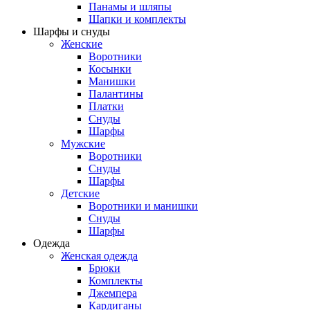
Панамы и шляпы
Шапки и комплекты
Шарфы и снуды
Женские
Воротники
Косынки
Манишки
Палантины
Платки
Снуды
Шарфы
Мужские
Воротники
Снуды
Шарфы
Детские
Воротники и манишки
Снуды
Шарфы
Одежда
Женская одежда
Брюки
Комплекты
Джемпера
Кардиганы