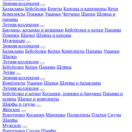
Зимняя коллекция
Балаклавы
Бейсболки
Береты
Капоры и капюшоны
Кепи
Комплекты
Повязки
Ушанки
Чепчики
Шапки
Шляпы и
панамы
Летняя коллекция
Банданы, косынки и козырьки
Бейсболки и кепки
Панамы
Повязки
Шапки
Шляпы и капоры
Мужчинам
Зимняя коллекция
Балаклавы
Бейсболки
Кепки
Комплекты
Панамы
Ушанки
Шапки
Летняя коллекция
Бейсболки
Кепки
Панамы
Шляпы
Детям
Зимняя коллекция
Комплекты
Ушанки
Шапки
Шлемы и балаклавы
Летняя коллекция
Бейсболки и кепки
Косынки, повязки и банданы
Панамы и
шляпы
Шапки и комплекты
Шарфы и снуды
Женские
Воротники
Косынки
Манишки
Палантины
Платки
Снуды
Шарфы
Мужские
Воротники
Снуды
Шарфы