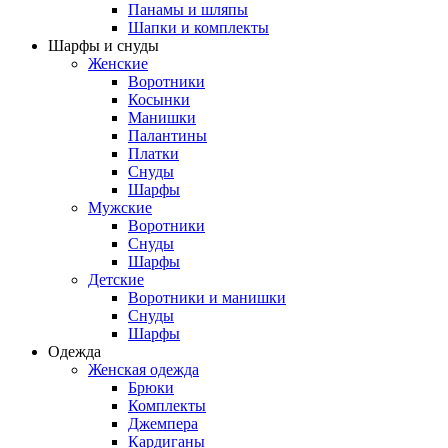
Панамы и шляпы
Шапки и комплекты
Шарфы и снуды
Женские
Воротники
Косынки
Манишки
Палантины
Платки
Снуды
Шарфы
Мужские
Воротники
Снуды
Шарфы
Детские
Воротники и манишки
Снуды
Шарфы
Одежда
Женская одежда
Брюки
Комплекты
Джемпера
Кардиганы