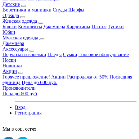
Детские
Воротники и манишки
Снуды
Шарфы
Одежда
Женская одежда
Брюки
Комплекты
Джемпера
Кардиганы
Платья
Туники
Юбки
Мужская одежда
Джемпера
Аксессуары
Перчатки и варежки
Пледы
Сумки
Торговое оборудование
Носки
Новинки
Акции
Горячее предложение!
Акции
Распродажа от 50%
Последняя
единица
Цена до 600 руб.
Производители
Цена до 600 руб
Вход
Регистрация
Мы в соц. сетях