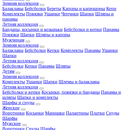
Зимняя коллекция
Балаклавы
Бейсболки
Береты
Капоры и капюшоны
Кепи
Комплекты
Повязки
Ушанки
Чепчики
Шапки
Шляпы и
панамы
Летняя коллекция
Банданы, косынки и козырьки
Бейсболки и кепки
Панамы
Повязки
Шапки
Шляпы и капоры
Мужчинам
Зимняя коллекция
Балаклавы
Бейсболки
Кепки
Комплекты
Панамы
Ушанки
Шапки
Летняя коллекция
Бейсболки
Кепки
Панамы
Шляпы
Детям
Зимняя коллекция
Комплекты
Ушанки
Шапки
Шлемы и балаклавы
Летняя коллекция
Бейсболки и кепки
Косынки, повязки и банданы
Панамы и
шляпы
Шапки и комплекты
Шарфы и снуды
Женские
Воротники
Косынки
Манишки
Палантины
Платки
Снуды
Шарфы
Мужские
Воротники
Снуды
Шарфы