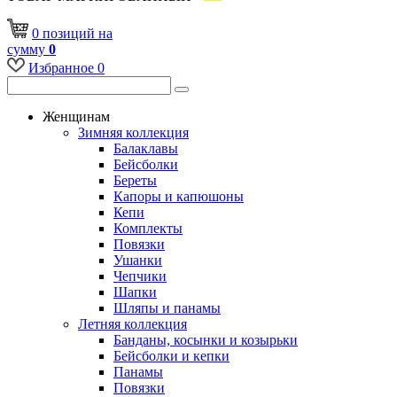
0
позиций
на
сумму
0
Избранное
0
Женщинам
Зимняя коллекция
Балаклавы
Бейсболки
Береты
Капоры и капюшоны
Кепи
Комплекты
Повязки
Ушанки
Чепчики
Шапки
Шляпы и панамы
Летняя коллекция
Банданы, косынки и козырьки
Бейсболки и кепки
Панамы
Повязки