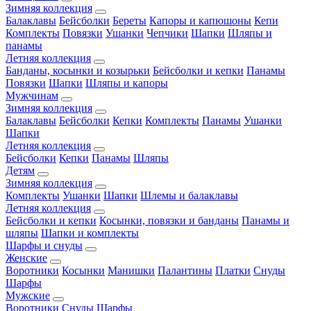
Зимняя коллекция
Балаклавы
Бейсболки
Береты
Капоры и капюшоны
Кепи
Комплекты
Повязки
Ушанки
Чепчики
Шапки
Шляпы и
панамы
Летняя коллекция
Банданы, косынки и козырьки
Бейсболки и кепки
Панамы
Повязки
Шапки
Шляпы и капоры
Мужчинам
Зимняя коллекция
Балаклавы
Бейсболки
Кепки
Комплекты
Панамы
Ушанки
Шапки
Летняя коллекция
Бейсболки
Кепки
Панамы
Шляпы
Детям
Зимняя коллекция
Комплекты
Ушанки
Шапки
Шлемы и балаклавы
Летняя коллекция
Бейсболки и кепки
Косынки, повязки и банданы
Панамы и
шляпы
Шапки и комплекты
Шарфы и снуды
Женские
Воротники
Косынки
Манишки
Палантины
Платки
Снуды
Шарфы
Мужские
Воротники
Снуды
Шарфы