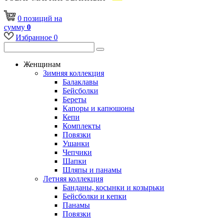
0
позиций
на
сумму
0
Избранное
0
Женщинам
Зимняя коллекция
Балаклавы
Бейсболки
Береты
Капоры и капюшоны
Кепи
Комплекты
Повязки
Ушанки
Чепчики
Шапки
Шляпы и панамы
Летняя коллекция
Банданы, косынки и козырьки
Бейсболки и кепки
Панамы
Повязки