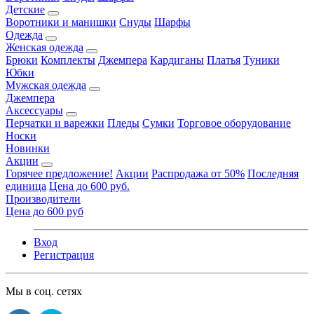
Детские
Воротники и манишки
Снуды
Шарфы
Одежда
Женская одежда
Брюки
Комплекты
Джемпера
Кардиганы
Платья
Туники
Юбки
Мужская одежда
Джемпера
Аксессуары
Перчатки и варежки
Пледы
Сумки
Торговое оборудование
Носки
Новинки
Акции
Горячее предложение!
Акции
Распродажа от 50%
Последняя
единица
Цена до 600 руб.
Производители
Цена до 600 руб
Вход
Регистрация
Мы в соц. сетях