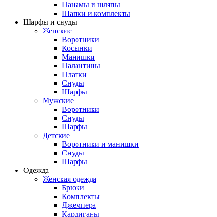
Панамы и шляпы
Шапки и комплекты
Шарфы и снуды
Женские
Воротники
Косынки
Манишки
Палантины
Платки
Снуды
Шарфы
Мужские
Воротники
Снуды
Шарфы
Детские
Воротники и манишки
Снуды
Шарфы
Одежда
Женская одежда
Брюки
Комплекты
Джемпера
Кардиганы