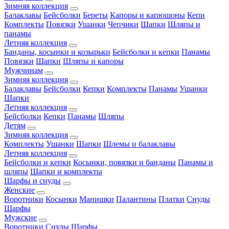
Зимняя коллекция
Балаклавы
Бейсболки
Береты
Капоры и капюшоны
Кепи
Комплекты
Повязки
Ушанки
Чепчики
Шапки
Шляпы и
панамы
Летняя коллекция
Банданы, косынки и козырьки
Бейсболки и кепки
Панамы
Повязки
Шапки
Шляпы и капоры
Мужчинам
Зимняя коллекция
Балаклавы
Бейсболки
Кепки
Комплекты
Панамы
Ушанки
Шапки
Летняя коллекция
Бейсболки
Кепки
Панамы
Шляпы
Детям
Зимняя коллекция
Комплекты
Ушанки
Шапки
Шлемы и балаклавы
Летняя коллекция
Бейсболки и кепки
Косынки, повязки и банданы
Панамы и
шляпы
Шапки и комплекты
Шарфы и снуды
Женские
Воротники
Косынки
Манишки
Палантины
Платки
Снуды
Шарфы
Мужские
Воротники
Снуды
Шарфы