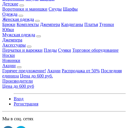
Детские
Воротники и манишки
Снуды
Шарфы
Одежда
Женская одежда
Брюки
Комплекты
Джемпера
Кардиганы
Платья
Туники
Юбки
Мужская одежда
Джемпера
Аксессуары
Перчатки и варежки
Пледы
Сумки
Торговое оборудование
Носки
Новинки
Акции
Горячее предложение!
Акции
Распродажа от 50%
Последняя
единица
Цена до 600 руб.
Производители
Цена до 600 руб
Вход
Регистрация
Мы в соц. сетях