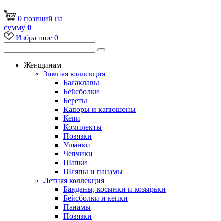
0
позиций
на
сумму
0
Избранное
0
Женщинам
Зимняя коллекция
Балаклавы
Бейсболки
Береты
Капоры и капюшоны
Кепи
Комплекты
Повязки
Ушанки
Чепчики
Шапки
Шляпы и панамы
Летняя коллекция
Банданы, косынки и козырьки
Бейсболки и кепки
Панамы
Повязки