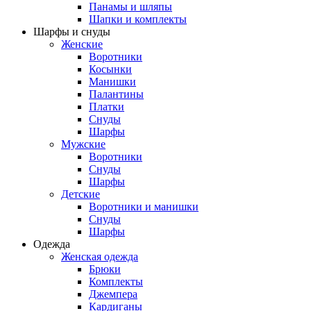
Панамы и шляпы
Шапки и комплекты
Шарфы и снуды
Женские
Воротники
Косынки
Манишки
Палантины
Платки
Снуды
Шарфы
Мужские
Воротники
Снуды
Шарфы
Детские
Воротники и манишки
Снуды
Шарфы
Одежда
Женская одежда
Брюки
Комплекты
Джемпера
Кардиганы