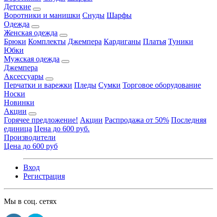
Детские
Воротники и манишки
Снуды
Шарфы
Одежда
Женская одежда
Брюки
Комплекты
Джемпера
Кардиганы
Платья
Туники
Юбки
Мужская одежда
Джемпера
Аксессуары
Перчатки и варежки
Пледы
Сумки
Торговое оборудование
Носки
Новинки
Акции
Горячее предложение!
Акции
Распродажа от 50%
Последняя
единица
Цена до 600 руб.
Производители
Цена до 600 руб
Вход
Регистрация
Мы в соц. сетях