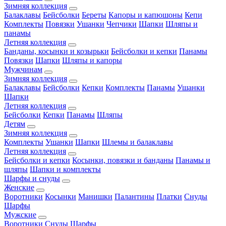
Зимняя коллекция
Балаклавы
Бейсболки
Береты
Капоры и капюшоны
Кепи
Комплекты
Повязки
Ушанки
Чепчики
Шапки
Шляпы и
панамы
Летняя коллекция
Банданы, косынки и козырьки
Бейсболки и кепки
Панамы
Повязки
Шапки
Шляпы и капоры
Мужчинам
Зимняя коллекция
Балаклавы
Бейсболки
Кепки
Комплекты
Панамы
Ушанки
Шапки
Летняя коллекция
Бейсболки
Кепки
Панамы
Шляпы
Детям
Зимняя коллекция
Комплекты
Ушанки
Шапки
Шлемы и балаклавы
Летняя коллекция
Бейсболки и кепки
Косынки, повязки и банданы
Панамы и
шляпы
Шапки и комплекты
Шарфы и снуды
Женские
Воротники
Косынки
Манишки
Палантины
Платки
Снуды
Шарфы
Мужские
Воротники
Снуды
Шарфы