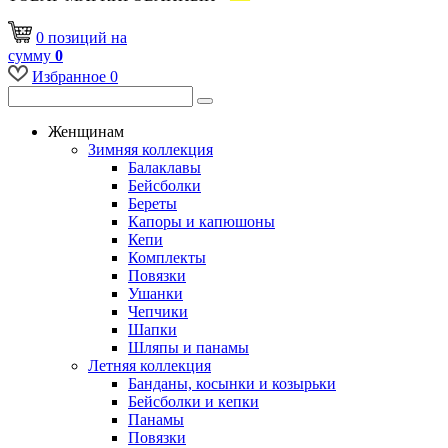
0
позиций
на
сумму
0
Избранное
0
Женщинам
Зимняя коллекция
Балаклавы
Бейсболки
Береты
Капоры и капюшоны
Кепи
Комплекты
Повязки
Ушанки
Чепчики
Шапки
Шляпы и панамы
Летняя коллекция
Банданы, косынки и козырьки
Бейсболки и кепки
Панамы
Повязки