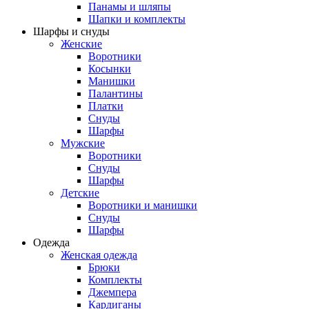
Панамы и шляпы
Шапки и комплекты
Шарфы и снуды
Женские
Воротники
Косынки
Манишки
Палантины
Платки
Снуды
Шарфы
Мужские
Воротники
Снуды
Шарфы
Детские
Воротники и манишки
Снуды
Шарфы
Одежда
Женская одежда
Брюки
Комплекты
Джемпера
Кардиганы