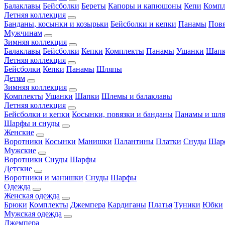
Балаклавы
Бейсболки
Береты
Капоры и капюшоны
Кепи
Комп
Летняя коллекция
Банданы, косынки и козырьки
Бейсболки и кепки
Панамы
Пов
Мужчинам
Зимняя коллекция
Балаклавы
Бейсболки
Кепки
Комплекты
Панамы
Ушанки
Шап
Летняя коллекция
Бейсболки
Кепки
Панамы
Шляпы
Детям
Зимняя коллекция
Комплекты
Ушанки
Шапки
Шлемы и балаклавы
Летняя коллекция
Бейсболки и кепки
Косынки, повязки и банданы
Панамы и шл
Шарфы и снуды
Женские
Воротники
Косынки
Манишки
Палантины
Платки
Снуды
Шар
Мужские
Воротники
Снуды
Шарфы
Детские
Воротники и манишки
Снуды
Шарфы
Одежда
Женская одежда
Брюки
Комплекты
Джемпера
Кардиганы
Платья
Туники
Юбки
Мужская одежда
Джемпера