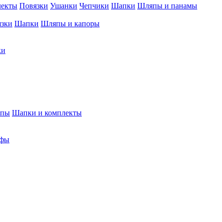
лекты
Повязки
Ушанки
Чепчики
Шапки
Шляпы и панамы
язки
Шапки
Шляпы и капоры
ки
япы
Шапки и комплекты
фы