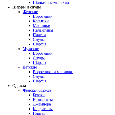
Шапки и комплекты
Шарфы и снуды
Женские
Воротники
Косынки
Манишки
Палантины
Платки
Снуды
Шарфы
Мужские
Воротники
Снуды
Шарфы
Детские
Воротники и манишки
Снуды
Шарфы
Одежда
Женская одежда
Брюки
Комплекты
Джемпера
Кардиганы
Платья