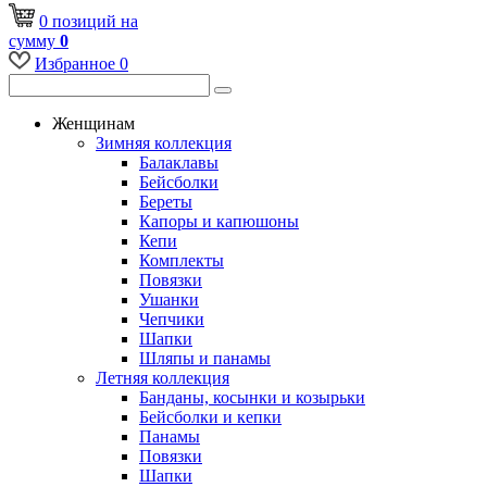
0
позиций
на
сумму
0
Избранное
0
Женщинам
Зимняя коллекция
Балаклавы
Бейсболки
Береты
Капоры и капюшоны
Кепи
Комплекты
Повязки
Ушанки
Чепчики
Шапки
Шляпы и панамы
Летняя коллекция
Банданы, косынки и козырьки
Бейсболки и кепки
Панамы
Повязки
Шапки