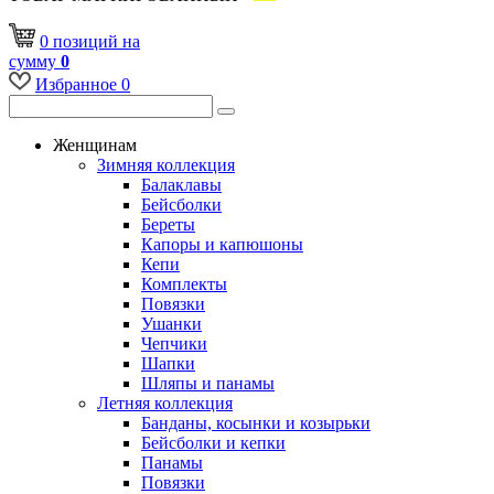
0
позиций
на
сумму
0
Избранное
0
Женщинам
Зимняя коллекция
Балаклавы
Бейсболки
Береты
Капоры и капюшоны
Кепи
Комплекты
Повязки
Ушанки
Чепчики
Шапки
Шляпы и панамы
Летняя коллекция
Банданы, косынки и козырьки
Бейсболки и кепки
Панамы
Повязки