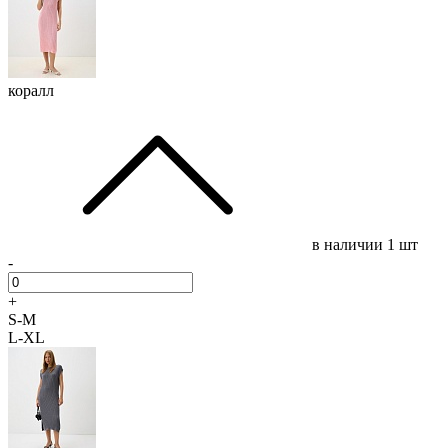
коралл
в наличии
1 шт
-
+
S-M
L-XL