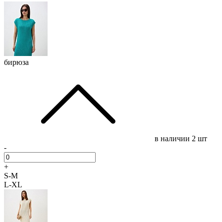
бирюза
в наличии
2 шт
-
+
S-M
L-XL