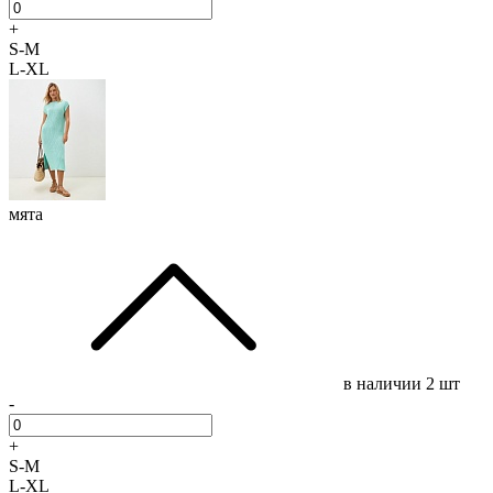
+
S-M
L-XL
мята
в наличии
2 шт
-
+
S-M
L-XL