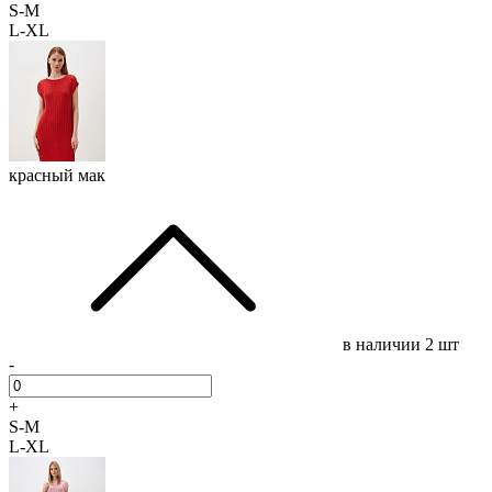
S-M
L-XL
красный мак
в наличии
2 шт
-
+
S-M
L-XL