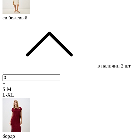
св.бежевый
в наличии
2 шт
-
+
S-M
L-XL
бордо