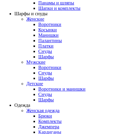
Панамы и шляпы
Шапки и комплекты
Шарфы и снуды
Женские
Воротники
Косынки
Манишки
Палантины
Платки
Снуды
Шарфы
Мужские
Воротники
Снуды
Шарфы
Детские
Воротники и манишки
Снуды
Шарфы
Одежда
Женская одежда
Брюки
Комплекты
Джемпера
Кардиганы