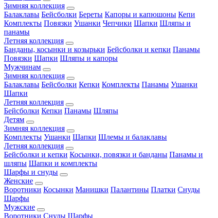
Зимняя коллекция
Балаклавы
Бейсболки
Береты
Капоры и капюшоны
Кепи
Комплекты
Повязки
Ушанки
Чепчики
Шапки
Шляпы и
панамы
Летняя коллекция
Банданы, косынки и козырьки
Бейсболки и кепки
Панамы
Повязки
Шапки
Шляпы и капоры
Мужчинам
Зимняя коллекция
Балаклавы
Бейсболки
Кепки
Комплекты
Панамы
Ушанки
Шапки
Летняя коллекция
Бейсболки
Кепки
Панамы
Шляпы
Детям
Зимняя коллекция
Комплекты
Ушанки
Шапки
Шлемы и балаклавы
Летняя коллекция
Бейсболки и кепки
Косынки, повязки и банданы
Панамы и
шляпы
Шапки и комплекты
Шарфы и снуды
Женские
Воротники
Косынки
Манишки
Палантины
Платки
Снуды
Шарфы
Мужские
Воротники
Снуды
Шарфы