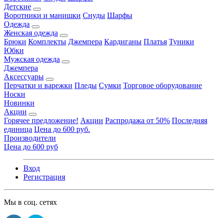
Детские
Воротники и манишки
Снуды
Шарфы
Одежда
Женская одежда
Брюки
Комплекты
Джемпера
Кардиганы
Платья
Туники
Юбки
Мужская одежда
Джемпера
Аксессуары
Перчатки и варежки
Пледы
Сумки
Торговое оборудование
Носки
Новинки
Акции
Горячее предложение!
Акции
Распродажа от 50%
Последняя
единица
Цена до 600 руб.
Производители
Цена до 600 руб
Вход
Регистрация
Мы в соц. сетях