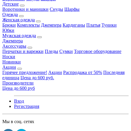
Детские
Воротники и манишки
Снуды
Шарфы
Одежда
Женская одежда
Брюки
Комплекты
Джемпера
Кардиганы
Платья
Туники
Юбки
Мужская одежда
Джемпера
Аксессуары
Перчатки и варежки
Пледы
Сумки
Торговое оборудование
Носки
Новинки
Акции
Горячее предложение!
Акции
Распродажа от 50%
Последняя
единица
Цена до 600 руб.
Производители
Цена до 600 руб
Вход
Регистрация
Мы в соц. сетях