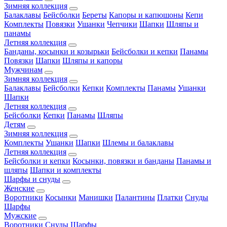
Зимняя коллекция
Балаклавы
Бейсболки
Береты
Капоры и капюшоны
Кепи
Комплекты
Повязки
Ушанки
Чепчики
Шапки
Шляпы и
панамы
Летняя коллекция
Банданы, косынки и козырьки
Бейсболки и кепки
Панамы
Повязки
Шапки
Шляпы и капоры
Мужчинам
Зимняя коллекция
Балаклавы
Бейсболки
Кепки
Комплекты
Панамы
Ушанки
Шапки
Летняя коллекция
Бейсболки
Кепки
Панамы
Шляпы
Детям
Зимняя коллекция
Комплекты
Ушанки
Шапки
Шлемы и балаклавы
Летняя коллекция
Бейсболки и кепки
Косынки, повязки и банданы
Панамы и
шляпы
Шапки и комплекты
Шарфы и снуды
Женские
Воротники
Косынки
Манишки
Палантины
Платки
Снуды
Шарфы
Мужские
Воротники
Снуды
Шарфы