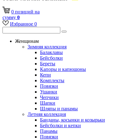
0
позиций
на
сумму
0
Избранное
0
Женщинам
Зимняя коллекция
Балаклавы
Бейсболки
Береты
Капоры и капюшоны
Кепи
Комплекты
Повязки
Ушанки
Чепчики
Шапки
Шляпы и панамы
Летняя коллекция
Банданы, косынки и козырьки
Бейсболки и кепки
Панамы
Повязки