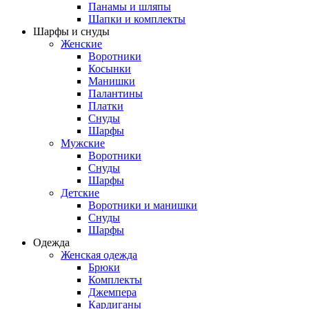
Панамы и шляпы
Шапки и комплекты
Шарфы и снуды
Женские
Воротники
Косынки
Манишки
Палантины
Платки
Снуды
Шарфы
Мужские
Воротники
Снуды
Шарфы
Детские
Воротники и манишки
Снуды
Шарфы
Одежда
Женская одежда
Брюки
Комплекты
Джемпера
Кардиганы