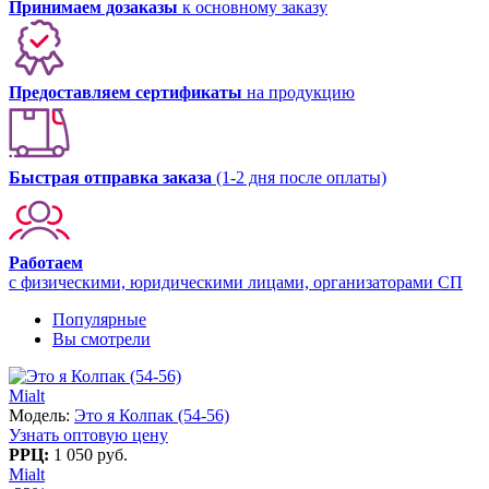
Принимаем дозаказы
к основному заказу
Предоставляем сертификаты
на продукцию
Быстрая отправка заказа
(1-2 дня после оплаты)
Работаем
с физическими, юридическими лицами, организаторами СП
Популярные
Вы смотрели
Mialt
Модель:
Это я Колпак (54-56)
Узнать оптовую цену
РРЦ:
1 050 руб.
Mialt