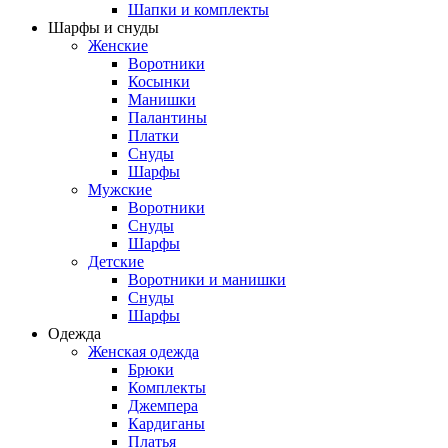
Шапки и комплекты
Шарфы и снуды
Женские
Воротники
Косынки
Манишки
Палантины
Платки
Снуды
Шарфы
Мужские
Воротники
Снуды
Шарфы
Детские
Воротники и манишки
Снуды
Шарфы
Одежда
Женская одежда
Брюки
Комплекты
Джемпера
Кардиганы
Платья