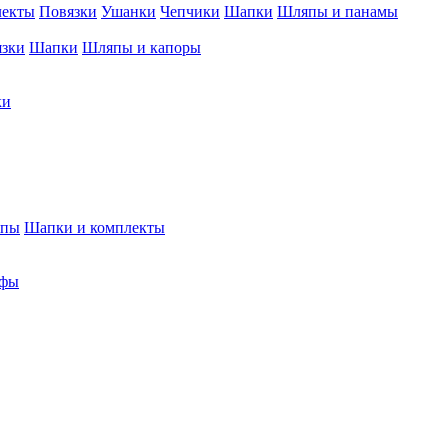
лекты
Повязки
Ушанки
Чепчики
Шапки
Шляпы и панамы
язки
Шапки
Шляпы и капоры
ки
япы
Шапки и комплекты
фы