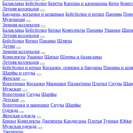
Балаклавы
Бейсболки
Береты
Капоры и капюшоны
Кепи
Комп
Летняя коллекция
Банданы, косынки и козырьки
Бейсболки и кепки
Панамы
Пов
Мужчинам
Зимняя коллекция
Балаклавы
Бейсболки
Кепки
Комплекты
Панамы
Ушанки
Шап
Летняя коллекция
Бейсболки
Кепки
Панамы
Шляпы
Детям
Зимняя коллекция
Комплекты
Ушанки
Шапки
Шлемы и балаклавы
Летняя коллекция
Бейсболки и кепки
Косынки, повязки и банданы
Панамы и шл
Шарфы и снуды
Женские
Воротники
Косынки
Манишки
Палантины
Платки
Снуды
Шар
Мужские
Воротники
Снуды
Шарфы
Детские
Воротники и манишки
Снуды
Шарфы
Одежда
Женская одежда
Брюки
Комплекты
Джемпера
Кардиганы
Платья
Туники
Юбки
Мужская одежда
Джемпера