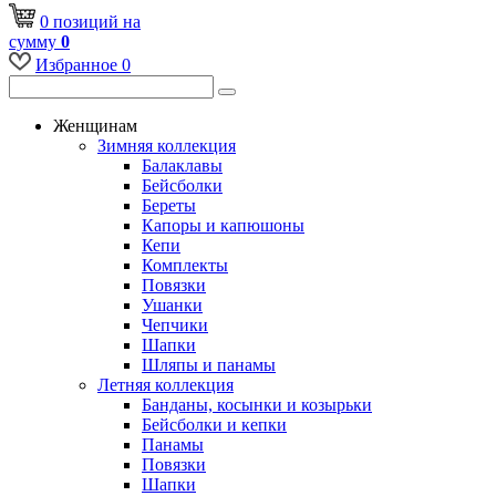
0
позиций
на
сумму
0
Избранное
0
Женщинам
Зимняя коллекция
Балаклавы
Бейсболки
Береты
Капоры и капюшоны
Кепи
Комплекты
Повязки
Ушанки
Чепчики
Шапки
Шляпы и панамы
Летняя коллекция
Банданы, косынки и козырьки
Бейсболки и кепки
Панамы
Повязки
Шапки