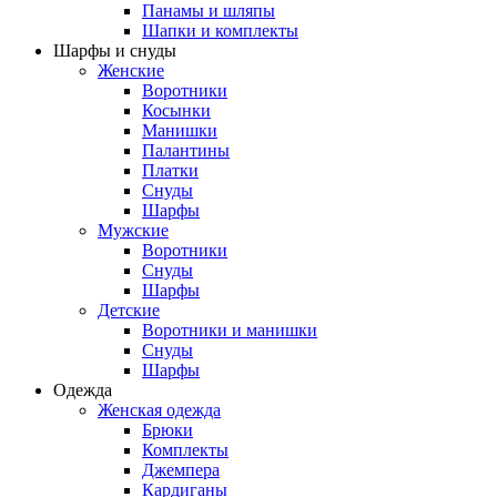
Панамы и шляпы
Шапки и комплекты
Шарфы и снуды
Женские
Воротники
Косынки
Манишки
Палантины
Платки
Снуды
Шарфы
Мужские
Воротники
Снуды
Шарфы
Детские
Воротники и манишки
Снуды
Шарфы
Одежда
Женская одежда
Брюки
Комплекты
Джемпера
Кардиганы