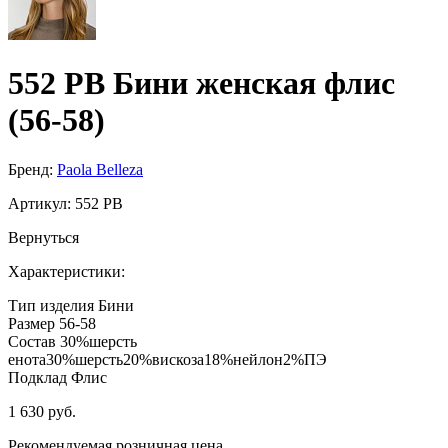
552 PB Бини женская флис
(56-58)
Бренд:
Paola Belleza
Артикул:
552 PB
Вернуться
Характеристики:
Тип изделия
Бини
Размер
56-58
Состав
30%шерсть
енота30%шерсть20%вискоза18%нейлон2%ПЭ
Подклад
Флис
1 630 руб.
Рекомендуемая розничная цена