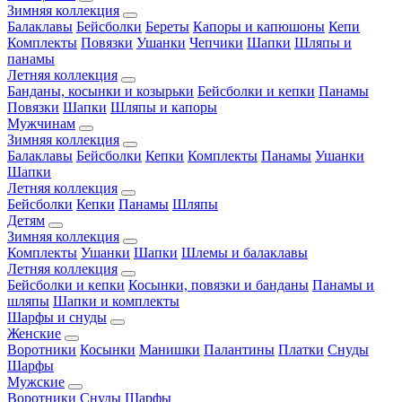
Зимняя коллекция
Балаклавы
Бейсболки
Береты
Капоры и капюшоны
Кепи
Комплекты
Повязки
Ушанки
Чепчики
Шапки
Шляпы и
панамы
Летняя коллекция
Банданы, косынки и козырьки
Бейсболки и кепки
Панамы
Повязки
Шапки
Шляпы и капоры
Мужчинам
Зимняя коллекция
Балаклавы
Бейсболки
Кепки
Комплекты
Панамы
Ушанки
Шапки
Летняя коллекция
Бейсболки
Кепки
Панамы
Шляпы
Детям
Зимняя коллекция
Комплекты
Ушанки
Шапки
Шлемы и балаклавы
Летняя коллекция
Бейсболки и кепки
Косынки, повязки и банданы
Панамы и
шляпы
Шапки и комплекты
Шарфы и снуды
Женские
Воротники
Косынки
Манишки
Палантины
Платки
Снуды
Шарфы
Мужские
Воротники
Снуды
Шарфы