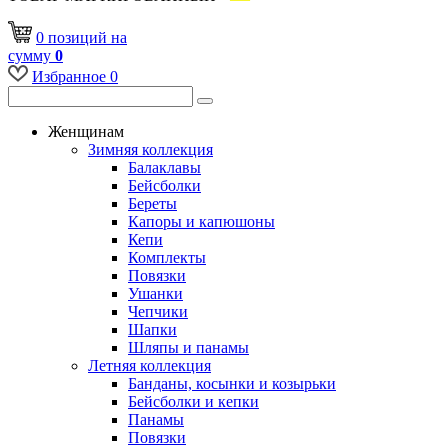
0
позиций
на
сумму
0
Избранное
0
Женщинам
Зимняя коллекция
Балаклавы
Бейсболки
Береты
Капоры и капюшоны
Кепи
Комплекты
Повязки
Ушанки
Чепчики
Шапки
Шляпы и панамы
Летняя коллекция
Банданы, косынки и козырьки
Бейсболки и кепки
Панамы
Повязки