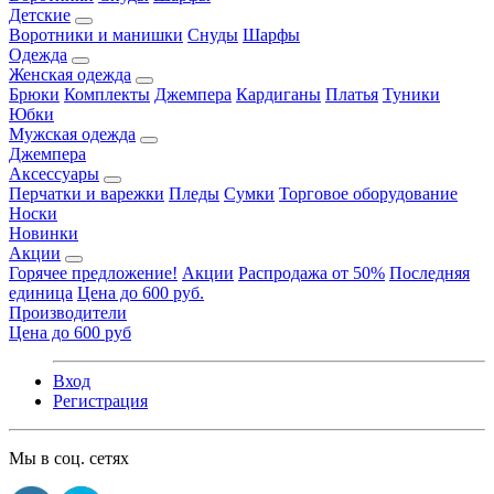
Детские
Воротники и манишки
Снуды
Шарфы
Одежда
Женская одежда
Брюки
Комплекты
Джемпера
Кардиганы
Платья
Туники
Юбки
Мужская одежда
Джемпера
Аксессуары
Перчатки и варежки
Пледы
Сумки
Торговое оборудование
Носки
Новинки
Акции
Горячее предложение!
Акции
Распродажа от 50%
Последняя
единица
Цена до 600 руб.
Производители
Цена до 600 руб
Вход
Регистрация
Мы в соц. сетях