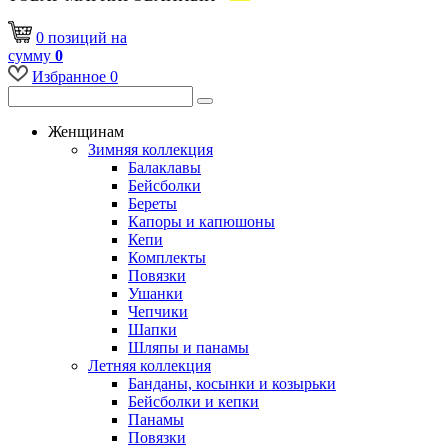
0
позиций
на
сумму
0
Избранное
0
Женщинам
Зимняя коллекция
Балаклавы
Бейсболки
Береты
Капоры и капюшоны
Кепи
Комплекты
Повязки
Ушанки
Чепчики
Шапки
Шляпы и панамы
Летняя коллекция
Банданы, косынки и козырьки
Бейсболки и кепки
Панамы
Повязки