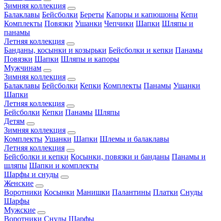
Зимняя коллекция
Балаклавы
Бейсболки
Береты
Капоры и капюшоны
Кепи
Комплекты
Повязки
Ушанки
Чепчики
Шапки
Шляпы и
панамы
Летняя коллекция
Банданы, косынки и козырьки
Бейсболки и кепки
Панамы
Повязки
Шапки
Шляпы и капоры
Мужчинам
Зимняя коллекция
Балаклавы
Бейсболки
Кепки
Комплекты
Панамы
Ушанки
Шапки
Летняя коллекция
Бейсболки
Кепки
Панамы
Шляпы
Детям
Зимняя коллекция
Комплекты
Ушанки
Шапки
Шлемы и балаклавы
Летняя коллекция
Бейсболки и кепки
Косынки, повязки и банданы
Панамы и
шляпы
Шапки и комплекты
Шарфы и снуды
Женские
Воротники
Косынки
Манишки
Палантины
Платки
Снуды
Шарфы
Мужские
Воротники
Снуды
Шарфы