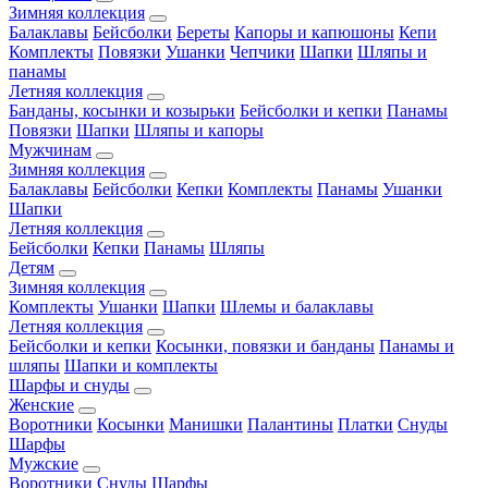
Зимняя коллекция
Балаклавы
Бейсболки
Береты
Капоры и капюшоны
Кепи
Комплекты
Повязки
Ушанки
Чепчики
Шапки
Шляпы и
панамы
Летняя коллекция
Банданы, косынки и козырьки
Бейсболки и кепки
Панамы
Повязки
Шапки
Шляпы и капоры
Мужчинам
Зимняя коллекция
Балаклавы
Бейсболки
Кепки
Комплекты
Панамы
Ушанки
Шапки
Летняя коллекция
Бейсболки
Кепки
Панамы
Шляпы
Детям
Зимняя коллекция
Комплекты
Ушанки
Шапки
Шлемы и балаклавы
Летняя коллекция
Бейсболки и кепки
Косынки, повязки и банданы
Панамы и
шляпы
Шапки и комплекты
Шарфы и снуды
Женские
Воротники
Косынки
Манишки
Палантины
Платки
Снуды
Шарфы
Мужские
Воротники
Снуды
Шарфы