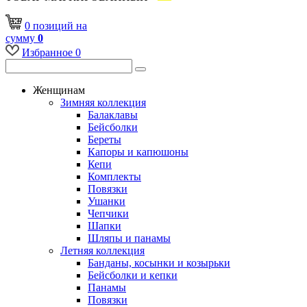
0
позиций
на
сумму
0
Избранное
0
Женщинам
Зимняя коллекция
Балаклавы
Бейсболки
Береты
Капоры и капюшоны
Кепи
Комплекты
Повязки
Ушанки
Чепчики
Шапки
Шляпы и панамы
Летняя коллекция
Банданы, косынки и козырьки
Бейсболки и кепки
Панамы
Повязки