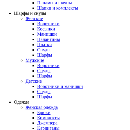
Панамы и шляпы
Шапки и комплекты
Шарфы и снуды
Женские
Воротники
Косынки
Манишки
Палантины
Платки
Снуды
Шарфы
Мужские
Воротники
Снуды
Шарфы
Детские
Воротники и манишки
Снуды
Шарфы
Одежда
Женская одежда
Брюки
Комплекты
Джемпера
Кардиганы