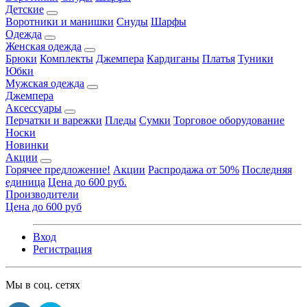
Детские
Воротники и манишки
Снуды
Шарфы
Одежда
Женская одежда
Брюки
Комплекты
Джемпера
Кардиганы
Платья
Туники
Юбки
Мужская одежда
Джемпера
Аксессуары
Перчатки и варежки
Пледы
Сумки
Торговое оборудование
Носки
Новинки
Акции
Горячее предложение!
Акции
Распродажа от 50%
Последняя
единица
Цена до 600 руб.
Производители
Цена до 600 руб
Вход
Регистрация
Мы в соц. сетях