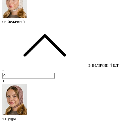
св.бежевый
в наличии
4 шт
-
+
т.пудра