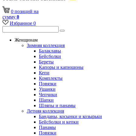
0
позиций
на
сумму
0
Избранное
0
Женщинам
Зимняя коллекция
Балаклавы
Бейсболки
Береты
Капоры и капюшоны
Кепи
Комплекты
Повязки
Ушанки
Чепчики
Шапки
Шляпы и панамы
Летняя коллекция
Банданы, косынки и козырьки
Бейсболки и кепки
Панамы
Повязки