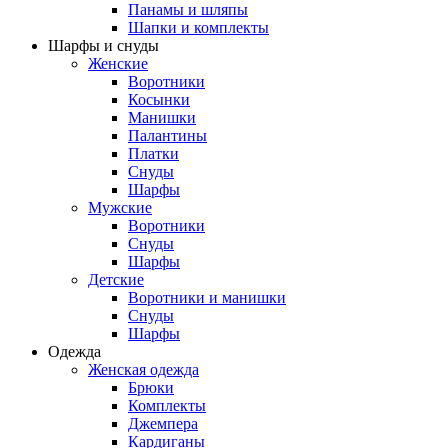
Панамы и шляпы
Шапки и комплекты
Шарфы и снуды
Женские
Воротники
Косынки
Манишки
Палантины
Платки
Снуды
Шарфы
Мужские
Воротники
Снуды
Шарфы
Детские
Воротники и манишки
Снуды
Шарфы
Одежда
Женская одежда
Брюки
Комплекты
Джемпера
Кардиганы