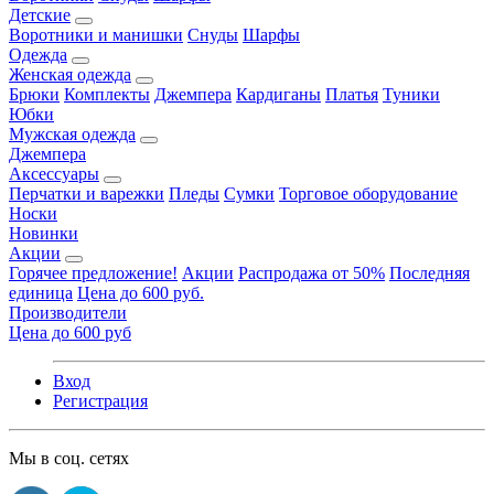
Детские
Воротники и манишки
Снуды
Шарфы
Одежда
Женская одежда
Брюки
Комплекты
Джемпера
Кардиганы
Платья
Туники
Юбки
Мужская одежда
Джемпера
Аксессуары
Перчатки и варежки
Пледы
Сумки
Торговое оборудование
Носки
Новинки
Акции
Горячее предложение!
Акции
Распродажа от 50%
Последняя
единица
Цена до 600 руб.
Производители
Цена до 600 руб
Вход
Регистрация
Мы в соц. сетях