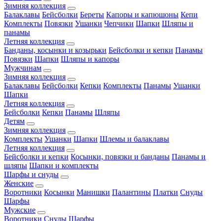
Зимняя коллекция
Балаклавы
Бейсболки
Береты
Капоры и капюшоны
Кепи
Комплекты
Повязки
Ушанки
Чепчики
Шапки
Шляпы и
панамы
Летняя коллекция
Банданы, косынки и козырьки
Бейсболки и кепки
Панамы
Повязки
Шапки
Шляпы и капоры
Мужчинам
Зимняя коллекция
Балаклавы
Бейсболки
Кепки
Комплекты
Панамы
Ушанки
Шапки
Летняя коллекция
Бейсболки
Кепки
Панамы
Шляпы
Детям
Зимняя коллекция
Комплекты
Ушанки
Шапки
Шлемы и балаклавы
Летняя коллекция
Бейсболки и кепки
Косынки, повязки и банданы
Панамы и
шляпы
Шапки и комплекты
Шарфы и снуды
Женские
Воротники
Косынки
Манишки
Палантины
Платки
Снуды
Шарфы
Мужские
Воротники
Снуды
Шарфы