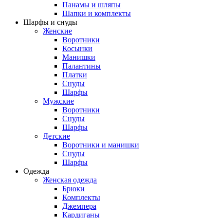
Панамы и шляпы
Шапки и комплекты
Шарфы и снуды
Женские
Воротники
Косынки
Манишки
Палантины
Платки
Снуды
Шарфы
Мужские
Воротники
Снуды
Шарфы
Детские
Воротники и манишки
Снуды
Шарфы
Одежда
Женская одежда
Брюки
Комплекты
Джемпера
Кардиганы