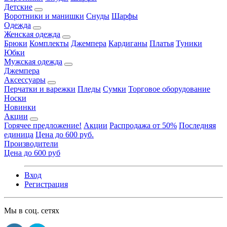
Детские
Воротники и манишки
Снуды
Шарфы
Одежда
Женская одежда
Брюки
Комплекты
Джемпера
Кардиганы
Платья
Туники
Юбки
Мужская одежда
Джемпера
Аксессуары
Перчатки и варежки
Пледы
Сумки
Торговое оборудование
Носки
Новинки
Акции
Горячее предложение!
Акции
Распродажа от 50%
Последняя
единица
Цена до 600 руб.
Производители
Цена до 600 руб
Вход
Регистрация
Мы в соц. сетях