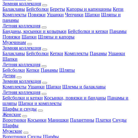
Зимняя коллекция
Балаклавы
Бейсболки
Береты
Капоры и капюшоны
Кепи
Комплекты
Повязки
Ушанки
Чепчики
Шапки
Шляпы и
панамы
Летняя коллекция
Банданы, косынки и козырьки
Бейсболки и кепки
Панамы
Повязки
Шапки
Шляпы и капоры
Мужчинам
Зимняя коллекция
Балаклавы
Бейсболки
Кепки
Комплекты
Панамы
Ушанки
Шапки
Летняя коллекция
Бейсболки
Кепки
Панамы
Шляпы
Детям
Зимняя коллекция
Комплекты
Ушанки
Шапки
Шлемы и балаклавы
Летняя коллекция
Бейсболки и кепки
Косынки, повязки и банданы
Панамы и
шляпы
Шапки и комплекты
Шарфы и снуды
Женские
Воротники
Косынки
Манишки
Палантины
Платки
Снуды
Шарфы
Мужские
Воротники
Снуды
Шарфы