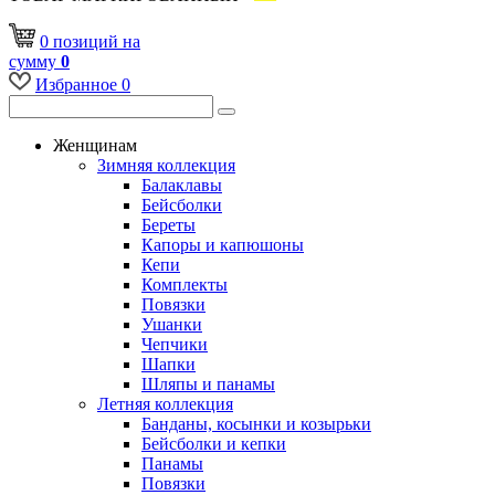
0
позиций
на
сумму
0
Избранное
0
Женщинам
Зимняя коллекция
Балаклавы
Бейсболки
Береты
Капоры и капюшоны
Кепи
Комплекты
Повязки
Ушанки
Чепчики
Шапки
Шляпы и панамы
Летняя коллекция
Банданы, косынки и козырьки
Бейсболки и кепки
Панамы
Повязки