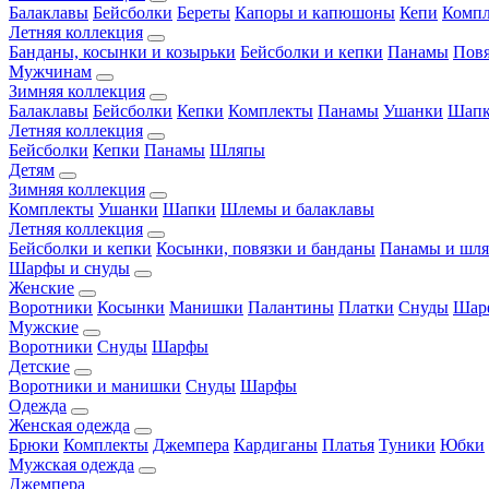
Балаклавы
Бейсболки
Береты
Капоры и капюшоны
Кепи
Комп
Летняя коллекция
Банданы, косынки и козырьки
Бейсболки и кепки
Панамы
Пов
Мужчинам
Зимняя коллекция
Балаклавы
Бейсболки
Кепки
Комплекты
Панамы
Ушанки
Шап
Летняя коллекция
Бейсболки
Кепки
Панамы
Шляпы
Детям
Зимняя коллекция
Комплекты
Ушанки
Шапки
Шлемы и балаклавы
Летняя коллекция
Бейсболки и кепки
Косынки, повязки и банданы
Панамы и шл
Шарфы и снуды
Женские
Воротники
Косынки
Манишки
Палантины
Платки
Снуды
Шар
Мужские
Воротники
Снуды
Шарфы
Детские
Воротники и манишки
Снуды
Шарфы
Одежда
Женская одежда
Брюки
Комплекты
Джемпера
Кардиганы
Платья
Туники
Юбки
Мужская одежда
Джемпера