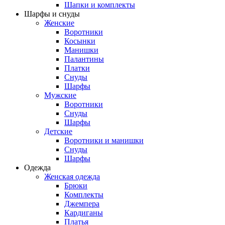
Шапки и комплекты
Шарфы и снуды
Женские
Воротники
Косынки
Манишки
Палантины
Платки
Снуды
Шарфы
Мужские
Воротники
Снуды
Шарфы
Детские
Воротники и манишки
Снуды
Шарфы
Одежда
Женская одежда
Брюки
Комплекты
Джемпера
Кардиганы
Платья