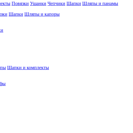
лекты
Повязки
Ушанки
Чепчики
Шапки
Шляпы и панамы
язки
Шапки
Шляпы и капоры
ки
япы
Шапки и комплекты
фы