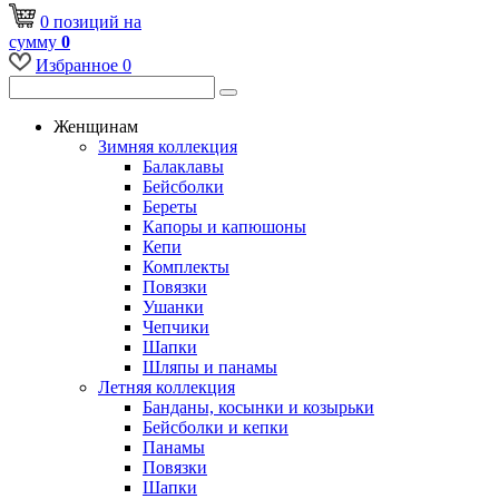
0
позиций
на
сумму
0
Избранное
0
Женщинам
Зимняя коллекция
Балаклавы
Бейсболки
Береты
Капоры и капюшоны
Кепи
Комплекты
Повязки
Ушанки
Чепчики
Шапки
Шляпы и панамы
Летняя коллекция
Банданы, косынки и козырьки
Бейсболки и кепки
Панамы
Повязки
Шапки