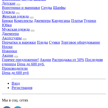
Детские
Воротники и манишки
Снуды
Шарфы
Одежда
Женская одежда
Брюки
Комплекты
Джемпера
Кардиганы
Платья
Туники
Юбки
Мужская одежда
Джемпера
Аксессуары
Перчатки и варежки
Пледы
Сумки
Торговое оборудование
Носки
Новинки
Акции
Горячее предложение!
Акции
Распродажа от 50%
Последняя
единица
Цена до 600 руб.
Производители
Цена до 600 руб
Вход
Регистрация
Мы в соц. сетях