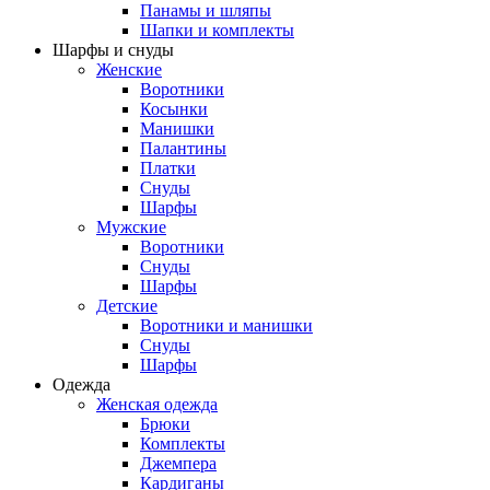
Панамы и шляпы
Шапки и комплекты
Шарфы и снуды
Женские
Воротники
Косынки
Манишки
Палантины
Платки
Снуды
Шарфы
Мужские
Воротники
Снуды
Шарфы
Детские
Воротники и манишки
Снуды
Шарфы
Одежда
Женская одежда
Брюки
Комплекты
Джемпера
Кардиганы