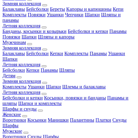
Зимняя коллекция
Балаклавы
Бейсболки
Береты
Капоры и капюшоны
Кепи
Комплекты
Повязки
Ушанки
Чепчики
Шапки
Шляпы и
панамы
Летняя коллекция
Банданы, косынки и козырьки
Бейсболки и кепки
Панамы
Повязки
Шапки
Шляпы и капоры
Мужчинам
Зимняя коллекция
Балаклавы
Бейсболки
Кепки
Комплекты
Панамы
Ушанки
Шапки
Летняя коллекция
Бейсболки
Кепки
Панамы
Шляпы
Детям
Зимняя коллекция
Комплекты
Ушанки
Шапки
Шлемы и балаклавы
Летняя коллекция
Бейсболки и кепки
Косынки, повязки и банданы
Панамы и
шляпы
Шапки и комплекты
Шарфы и снуды
Женские
Воротники
Косынки
Манишки
Палантины
Платки
Снуды
Шарфы
Мужские
Воротники
Снуды
Шарфы