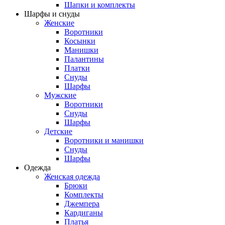
Шапки и комплекты
Шарфы и снуды
Женские
Воротники
Косынки
Манишки
Палантины
Платки
Снуды
Шарфы
Мужские
Воротники
Снуды
Шарфы
Детские
Воротники и манишки
Снуды
Шарфы
Одежда
Женская одежда
Брюки
Комплекты
Джемпера
Кардиганы
Платья