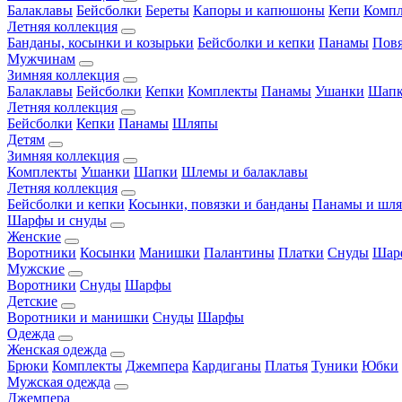
Балаклавы
Бейсболки
Береты
Капоры и капюшоны
Кепи
Комп
Летняя коллекция
Банданы, косынки и козырьки
Бейсболки и кепки
Панамы
Пов
Мужчинам
Зимняя коллекция
Балаклавы
Бейсболки
Кепки
Комплекты
Панамы
Ушанки
Шап
Летняя коллекция
Бейсболки
Кепки
Панамы
Шляпы
Детям
Зимняя коллекция
Комплекты
Ушанки
Шапки
Шлемы и балаклавы
Летняя коллекция
Бейсболки и кепки
Косынки, повязки и банданы
Панамы и шл
Шарфы и снуды
Женские
Воротники
Косынки
Манишки
Палантины
Платки
Снуды
Шар
Мужские
Воротники
Снуды
Шарфы
Детские
Воротники и манишки
Снуды
Шарфы
Одежда
Женская одежда
Брюки
Комплекты
Джемпера
Кардиганы
Платья
Туники
Юбки
Мужская одежда
Джемпера