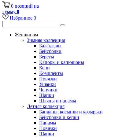
0
позиций
на
сумму
0
Избранное
0
Женщинам
Зимняя коллекция
Балаклавы
Бейсболки
Береты
Капоры и капюшоны
Кепи
Комплекты
Повязки
Ушанки
Чепчики
Шапки
Шляпы и панамы
Летняя коллекция
Банданы, косынки и козырьки
Бейсболки и кепки
Панамы
Повязки
Шапки