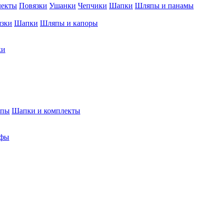
лекты
Повязки
Ушанки
Чепчики
Шапки
Шляпы и панамы
язки
Шапки
Шляпы и капоры
ки
япы
Шапки и комплекты
фы