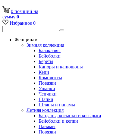
0
позиций
на
сумму
0
Избранное
0
Женщинам
Зимняя коллекция
Балаклавы
Бейсболки
Береты
Капоры и капюшоны
Кепи
Комплекты
Повязки
Ушанки
Чепчики
Шапки
Шляпы и панамы
Летняя коллекция
Банданы, косынки и козырьки
Бейсболки и кепки
Панамы
Повязки