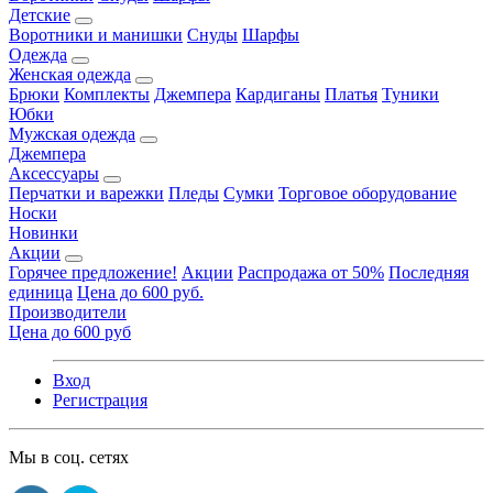
Детские
Воротники и манишки
Снуды
Шарфы
Одежда
Женская одежда
Брюки
Комплекты
Джемпера
Кардиганы
Платья
Туники
Юбки
Мужская одежда
Джемпера
Аксессуары
Перчатки и варежки
Пледы
Сумки
Торговое оборудование
Носки
Новинки
Акции
Горячее предложение!
Акции
Распродажа от 50%
Последняя
единица
Цена до 600 руб.
Производители
Цена до 600 руб
Вход
Регистрация
Мы в соц. сетях