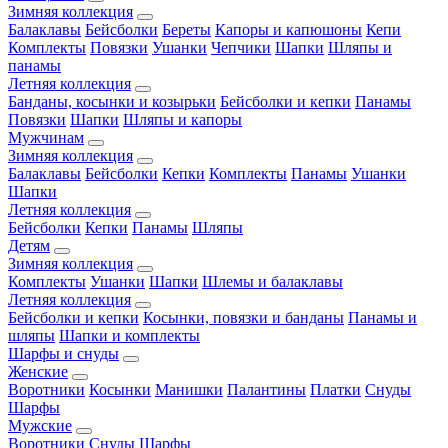
Зимняя коллекция
Балаклавы
Бейсболки
Береты
Капоры и капюшоны
Кепи
Комплекты
Повязки
Ушанки
Чепчики
Шапки
Шляпы и
панамы
Летняя коллекция
Банданы, косынки и козырьки
Бейсболки и кепки
Панамы
Повязки
Шапки
Шляпы и капоры
Мужчинам
Зимняя коллекция
Балаклавы
Бейсболки
Кепки
Комплекты
Панамы
Ушанки
Шапки
Летняя коллекция
Бейсболки
Кепки
Панамы
Шляпы
Детям
Зимняя коллекция
Комплекты
Ушанки
Шапки
Шлемы и балаклавы
Летняя коллекция
Бейсболки и кепки
Косынки, повязки и банданы
Панамы и
шляпы
Шапки и комплекты
Шарфы и снуды
Женские
Воротники
Косынки
Манишки
Палантины
Платки
Снуды
Шарфы
Мужские
Воротники
Снуды
Шарфы