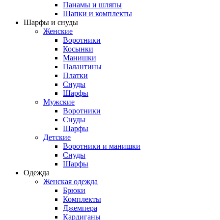
Панамы и шляпы
Шапки и комплекты
Шарфы и снуды
Женские
Воротники
Косынки
Манишки
Палантины
Платки
Снуды
Шарфы
Мужские
Воротники
Снуды
Шарфы
Детские
Воротники и манишки
Снуды
Шарфы
Одежда
Женская одежда
Брюки
Комплекты
Джемпера
Кардиганы