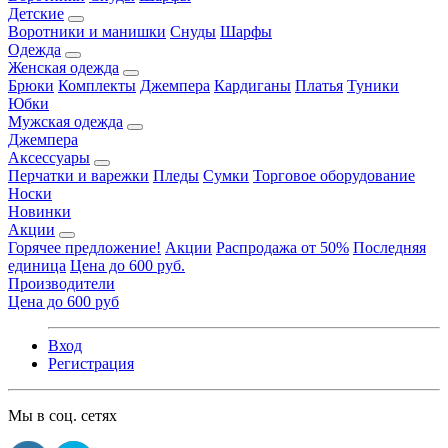
Детские
Воротники и манишки
Снуды
Шарфы
Одежда
Женская одежда
Брюки
Комплекты
Джемпера
Кардиганы
Платья
Туники
Юбки
Мужская одежда
Джемпера
Аксессуары
Перчатки и варежки
Пледы
Сумки
Торговое оборудование
Носки
Новинки
Акции
Горячее предложение!
Акции
Распродажа от 50%
Последняя
единица
Цена до 600 руб.
Производители
Цена до 600 руб
Вход
Регистрация
Мы в соц. сетях