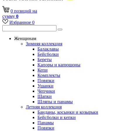
0
позиций
на
сумму
0
Избранное
0
Женщинам
Зимняя коллекция
Балаклавы
Бейсболки
Береты
Капоры и капюшоны
Кепи
Комплекты
Повязки
Ушанки
Чепчики
Шапки
Шляпы и панамы
Летняя коллекция
Банданы, косынки и козырьки
Бейсболки и кепки
Панамы
Повязки