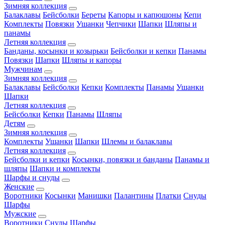
Зимняя коллекция
Балаклавы
Бейсболки
Береты
Капоры и капюшоны
Кепи
Комплекты
Повязки
Ушанки
Чепчики
Шапки
Шляпы и
панамы
Летняя коллекция
Банданы, косынки и козырьки
Бейсболки и кепки
Панамы
Повязки
Шапки
Шляпы и капоры
Мужчинам
Зимняя коллекция
Балаклавы
Бейсболки
Кепки
Комплекты
Панамы
Ушанки
Шапки
Летняя коллекция
Бейсболки
Кепки
Панамы
Шляпы
Детям
Зимняя коллекция
Комплекты
Ушанки
Шапки
Шлемы и балаклавы
Летняя коллекция
Бейсболки и кепки
Косынки, повязки и банданы
Панамы и
шляпы
Шапки и комплекты
Шарфы и снуды
Женские
Воротники
Косынки
Манишки
Палантины
Платки
Снуды
Шарфы
Мужские
Воротники
Снуды
Шарфы