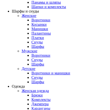
Панамы и шляпы
Шапки и комплекты
Шарфы и снуды
Женские
Воротники
Косынки
Манишки
Палантины
Платки
Снуды
Шарфы
Мужские
Воротники
Снуды
Шарфы
Детские
Воротники и манишки
Снуды
Шарфы
Одежда
Женская одежда
Брюки
Комплекты
Джемпера
Кардиганы