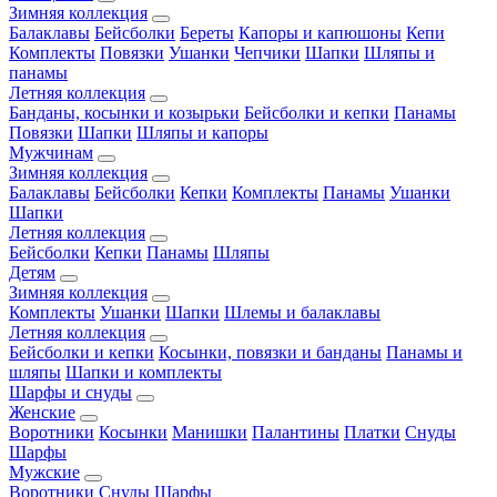
Зимняя коллекция
Балаклавы
Бейсболки
Береты
Капоры и капюшоны
Кепи
Комплекты
Повязки
Ушанки
Чепчики
Шапки
Шляпы и
панамы
Летняя коллекция
Банданы, косынки и козырьки
Бейсболки и кепки
Панамы
Повязки
Шапки
Шляпы и капоры
Мужчинам
Зимняя коллекция
Балаклавы
Бейсболки
Кепки
Комплекты
Панамы
Ушанки
Шапки
Летняя коллекция
Бейсболки
Кепки
Панамы
Шляпы
Детям
Зимняя коллекция
Комплекты
Ушанки
Шапки
Шлемы и балаклавы
Летняя коллекция
Бейсболки и кепки
Косынки, повязки и банданы
Панамы и
шляпы
Шапки и комплекты
Шарфы и снуды
Женские
Воротники
Косынки
Манишки
Палантины
Платки
Снуды
Шарфы
Мужские
Воротники
Снуды
Шарфы