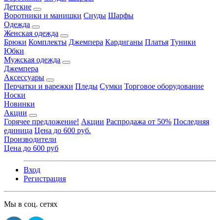
Детские
Воротники и манишки
Снуды
Шарфы
Одежда
Женская одежда
Брюки
Комплекты
Джемпера
Кардиганы
Платья
Туники
Юбки
Мужская одежда
Джемпера
Аксессуары
Перчатки и варежки
Пледы
Сумки
Торговое оборудование
Носки
Новинки
Акции
Горячее предложение!
Акции
Распродажа от 50%
Последняя
единица
Цена до 600 руб.
Производители
Цена до 600 руб
Вход
Регистрация
Мы в соц. сетях