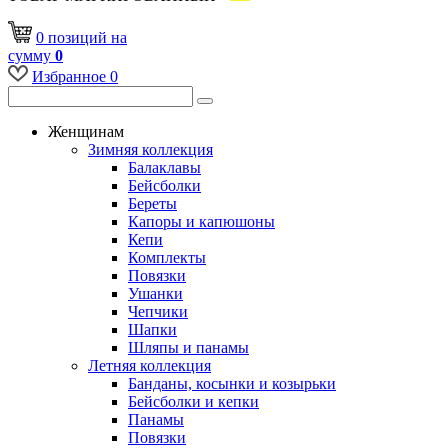
0
позиций
на
сумму
0
Избранное
0
Женщинам
Зимняя коллекция
Балаклавы
Бейсболки
Береты
Капоры и капюшоны
Кепи
Комплекты
Повязки
Ушанки
Чепчики
Шапки
Шляпы и панамы
Летняя коллекция
Банданы, косынки и козырьки
Бейсболки и кепки
Панамы
Повязки