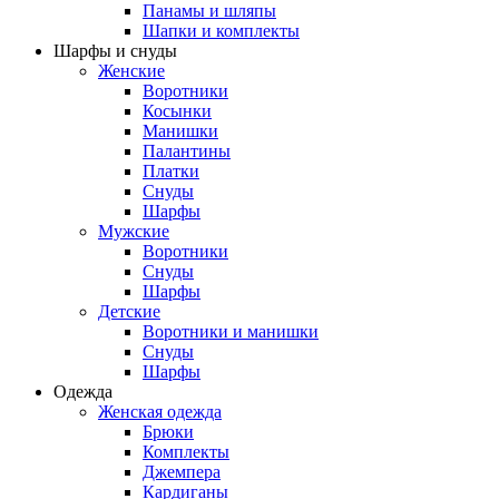
Панамы и шляпы
Шапки и комплекты
Шарфы и снуды
Женские
Воротники
Косынки
Манишки
Палантины
Платки
Снуды
Шарфы
Мужские
Воротники
Снуды
Шарфы
Детские
Воротники и манишки
Снуды
Шарфы
Одежда
Женская одежда
Брюки
Комплекты
Джемпера
Кардиганы