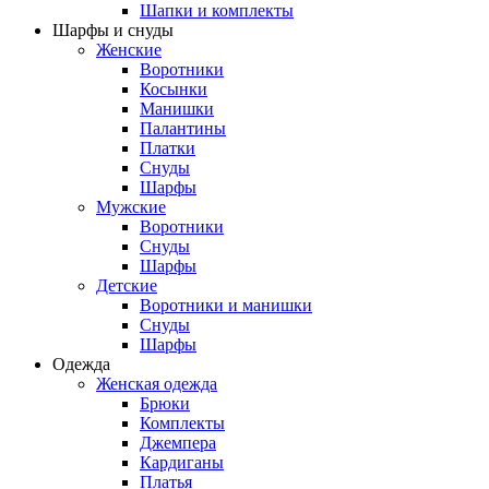
Шапки и комплекты
Шарфы и снуды
Женские
Воротники
Косынки
Манишки
Палантины
Платки
Снуды
Шарфы
Мужские
Воротники
Снуды
Шарфы
Детские
Воротники и манишки
Снуды
Шарфы
Одежда
Женская одежда
Брюки
Комплекты
Джемпера
Кардиганы
Платья