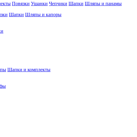
лекты
Повязки
Ушанки
Чепчики
Шапки
Шляпы и панамы
язки
Шапки
Шляпы и капоры
ки
япы
Шапки и комплекты
фы