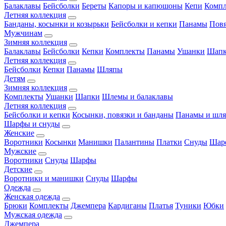
Балаклавы
Бейсболки
Береты
Капоры и капюшоны
Кепи
Комп
Летняя коллекция
Банданы, косынки и козырьки
Бейсболки и кепки
Панамы
Пов
Мужчинам
Зимняя коллекция
Балаклавы
Бейсболки
Кепки
Комплекты
Панамы
Ушанки
Шап
Летняя коллекция
Бейсболки
Кепки
Панамы
Шляпы
Детям
Зимняя коллекция
Комплекты
Ушанки
Шапки
Шлемы и балаклавы
Летняя коллекция
Бейсболки и кепки
Косынки, повязки и банданы
Панамы и шл
Шарфы и снуды
Женские
Воротники
Косынки
Манишки
Палантины
Платки
Снуды
Шар
Мужские
Воротники
Снуды
Шарфы
Детские
Воротники и манишки
Снуды
Шарфы
Одежда
Женская одежда
Брюки
Комплекты
Джемпера
Кардиганы
Платья
Туники
Юбки
Мужская одежда
Джемпера