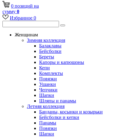
0
позиций
на
сумму
0
Избранное
0
Женщинам
Зимняя коллекция
Балаклавы
Бейсболки
Береты
Капоры и капюшоны
Кепи
Комплекты
Повязки
Ушанки
Чепчики
Шапки
Шляпы и панамы
Летняя коллекция
Банданы, косынки и козырьки
Бейсболки и кепки
Панамы
Повязки
Шапки