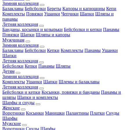
Зимняя коллекция
Балаклавы
Бейсболки
Береты
Капоры и капюшоны
Кепи
Комплекты
Повязки
Ушанки
Чепчики
Шапки
Шляпы и
панамы
Летняя коллекция
Банданы, косынки и козырьки
Бейсболки и кепки
Панамы
Повязки
Шапки
Шляпы и капоры
Мужчинам
Зимняя коллекция
Балаклавы
Бейсболки
Кепки
Комплекты
Панамы
Ушанки
Шапки
Летняя коллекция
Бейсболки
Кепки
Панамы
Шляпы
Детям
Зимняя коллекция
Комплекты
Ушанки
Шапки
Шлемы и балаклавы
Летняя коллекция
Бейсболки и кепки
Косынки, повязки и банданы
Панамы и
шляпы
Шапки и комплекты
Шарфы и снуды
Женские
Воротники
Косынки
Манишки
Палантины
Платки
Снуды
Шарфы
Мужские
Воротники
Снуды
Шарфы