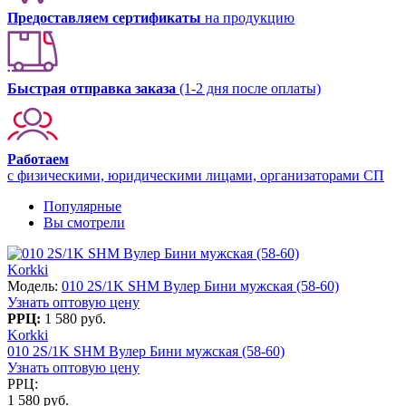
Предоставляем сертификаты
на продукцию
Быстрая отправка заказа
(1-2 дня после оплаты)
Работаем
с физическими, юридическими лицами, организаторами СП
Популярные
Вы смотрели
Korkki
Модель:
010 2S/1K SHM Вулер Бини мужская (58-60)
Узнать оптовую цену
РРЦ:
1 580 руб.
Korkki
010 2S/1K SHM Вулер Бини мужская (58-60)
Узнать оптовую цену
РРЦ:
1 580 руб.