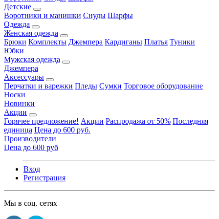
Детские
Воротники и манишки
Снуды
Шарфы
Одежда
Женская одежда
Брюки
Комплекты
Джемпера
Кардиганы
Платья
Туники
Юбки
Мужская одежда
Джемпера
Аксессуары
Перчатки и варежки
Пледы
Сумки
Торговое оборудование
Носки
Новинки
Акции
Горячее предложение!
Акции
Распродажа от 50%
Последняя
единица
Цена до 600 руб.
Производители
Цена до 600 руб
Вход
Регистрация
Мы в соц. сетях