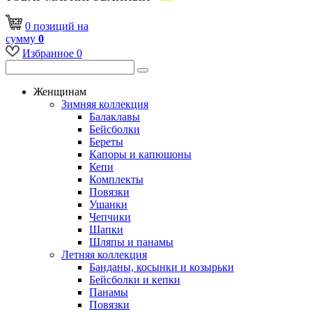
0
позиций
на
сумму
0
Избранное
0
Женщинам
Зимняя коллекция
Балаклавы
Бейсболки
Береты
Капоры и капюшоны
Кепи
Комплекты
Повязки
Ушанки
Чепчики
Шапки
Шляпы и панамы
Летняя коллекция
Банданы, косынки и козырьки
Бейсболки и кепки
Панамы
Повязки