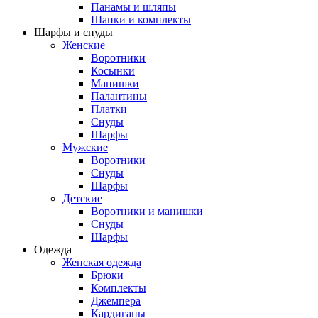
Панамы и шляпы
Шапки и комплекты
Шарфы и снуды
Женские
Воротники
Косынки
Манишки
Палантины
Платки
Снуды
Шарфы
Мужские
Воротники
Снуды
Шарфы
Детские
Воротники и манишки
Снуды
Шарфы
Одежда
Женская одежда
Брюки
Комплекты
Джемпера
Кардиганы