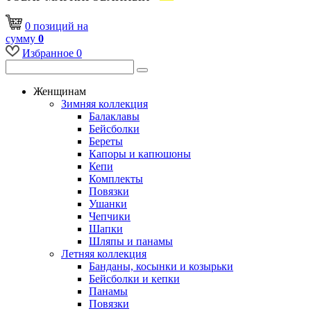
0
позиций
на
сумму
0
Избранное
0
Женщинам
Зимняя коллекция
Балаклавы
Бейсболки
Береты
Капоры и капюшоны
Кепи
Комплекты
Повязки
Ушанки
Чепчики
Шапки
Шляпы и панамы
Летняя коллекция
Банданы, косынки и козырьки
Бейсболки и кепки
Панамы
Повязки