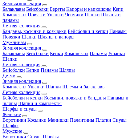
Зимняя коллекция
Балаклавы
Бейсболки
Береты
Капоры и капюшоны
Кепи
Комплекты
Повязки
Ушанки
Чепчики
Шапки
Шляпы и
панамы
Летняя коллекция
Банданы, косынки и козырьки
Бейсболки и кепки
Панамы
Повязки
Шапки
Шляпы и капоры
Мужчинам
Зимняя коллекция
Балаклавы
Бейсболки
Кепки
Комплекты
Панамы
Ушанки
Шапки
Летняя коллекция
Бейсболки
Кепки
Панамы
Шляпы
Детям
Зимняя коллекция
Комплекты
Ушанки
Шапки
Шлемы и балаклавы
Летняя коллекция
Бейсболки и кепки
Косынки, повязки и банданы
Панамы и
шляпы
Шапки и комплекты
Шарфы и снуды
Женские
Воротники
Косынки
Манишки
Палантины
Платки
Снуды
Шарфы
Мужские
Воротники
Снуды
Шарфы