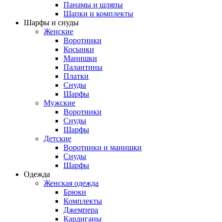
Панамы и шляпы
Шапки и комплекты
Шарфы и снуды
Женские
Воротники
Косынки
Манишки
Палантины
Платки
Снуды
Шарфы
Мужские
Воротники
Снуды
Шарфы
Детские
Воротники и манишки
Снуды
Шарфы
Одежда
Женская одежда
Брюки
Комплекты
Джемпера
Кардиганы