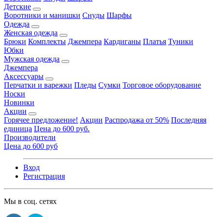
Детские
Воротники и манишки
Снуды
Шарфы
Одежда
Женская одежда
Брюки
Комплекты
Джемпера
Кардиганы
Платья
Туники
Юбки
Мужская одежда
Джемпера
Аксессуары
Перчатки и варежки
Пледы
Сумки
Торговое оборудование
Носки
Новинки
Акции
Горячее предложение!
Акции
Распродажа от 50%
Последняя
единица
Цена до 600 руб.
Производители
Цена до 600 руб
Вход
Регистрация
Мы в соц. сетях