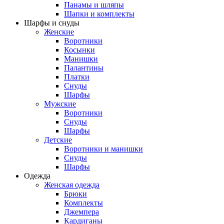
Панамы и шляпы
Шапки и комплекты
Шарфы и снуды
Женские
Воротники
Косынки
Манишки
Палантины
Платки
Снуды
Шарфы
Мужские
Воротники
Снуды
Шарфы
Детские
Воротники и манишки
Снуды
Шарфы
Одежда
Женская одежда
Брюки
Комплекты
Джемпера
Кардиганы