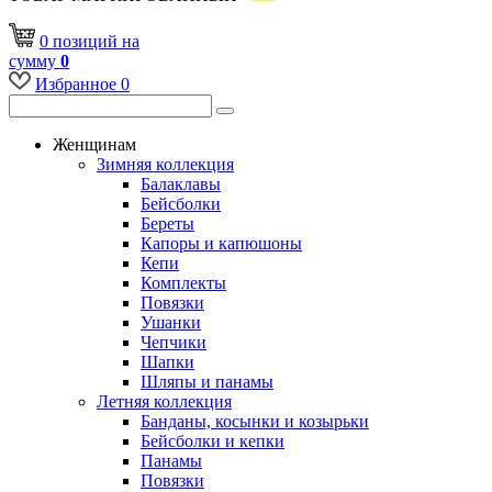
0
позиций
на
сумму
0
Избранное
0
Женщинам
Зимняя коллекция
Балаклавы
Бейсболки
Береты
Капоры и капюшоны
Кепи
Комплекты
Повязки
Ушанки
Чепчики
Шапки
Шляпы и панамы
Летняя коллекция
Банданы, косынки и козырьки
Бейсболки и кепки
Панамы
Повязки