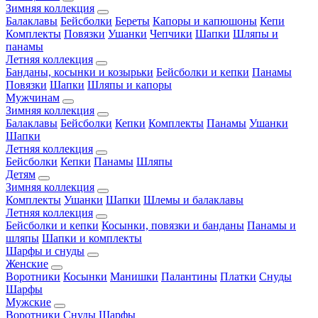
Зимняя коллекция
Балаклавы
Бейсболки
Береты
Капоры и капюшоны
Кепи
Комплекты
Повязки
Ушанки
Чепчики
Шапки
Шляпы и
панамы
Летняя коллекция
Банданы, косынки и козырьки
Бейсболки и кепки
Панамы
Повязки
Шапки
Шляпы и капоры
Мужчинам
Зимняя коллекция
Балаклавы
Бейсболки
Кепки
Комплекты
Панамы
Ушанки
Шапки
Летняя коллекция
Бейсболки
Кепки
Панамы
Шляпы
Детям
Зимняя коллекция
Комплекты
Ушанки
Шапки
Шлемы и балаклавы
Летняя коллекция
Бейсболки и кепки
Косынки, повязки и банданы
Панамы и
шляпы
Шапки и комплекты
Шарфы и снуды
Женские
Воротники
Косынки
Манишки
Палантины
Платки
Снуды
Шарфы
Мужские
Воротники
Снуды
Шарфы