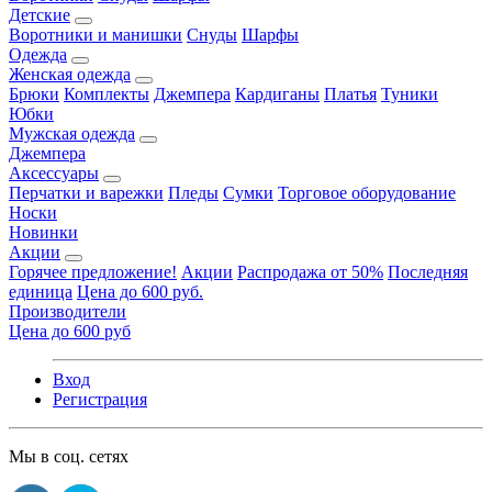
Детские
Воротники и манишки
Снуды
Шарфы
Одежда
Женская одежда
Брюки
Комплекты
Джемпера
Кардиганы
Платья
Туники
Юбки
Мужская одежда
Джемпера
Аксессуары
Перчатки и варежки
Пледы
Сумки
Торговое оборудование
Носки
Новинки
Акции
Горячее предложение!
Акции
Распродажа от 50%
Последняя
единица
Цена до 600 руб.
Производители
Цена до 600 руб
Вход
Регистрация
Мы в соц. сетях