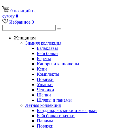
0
позиций
на
сумму
0
Избранное
0
Женщинам
Зимняя коллекция
Балаклавы
Бейсболки
Береты
Капоры и капюшоны
Кепи
Комплекты
Повязки
Ушанки
Чепчики
Шапки
Шляпы и панамы
Летняя коллекция
Банданы, косынки и козырьки
Бейсболки и кепки
Панамы
Повязки