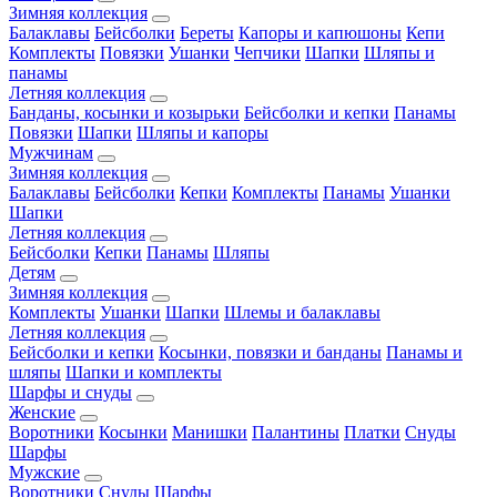
Зимняя коллекция
Балаклавы
Бейсболки
Береты
Капоры и капюшоны
Кепи
Комплекты
Повязки
Ушанки
Чепчики
Шапки
Шляпы и
панамы
Летняя коллекция
Банданы, косынки и козырьки
Бейсболки и кепки
Панамы
Повязки
Шапки
Шляпы и капоры
Мужчинам
Зимняя коллекция
Балаклавы
Бейсболки
Кепки
Комплекты
Панамы
Ушанки
Шапки
Летняя коллекция
Бейсболки
Кепки
Панамы
Шляпы
Детям
Зимняя коллекция
Комплекты
Ушанки
Шапки
Шлемы и балаклавы
Летняя коллекция
Бейсболки и кепки
Косынки, повязки и банданы
Панамы и
шляпы
Шапки и комплекты
Шарфы и снуды
Женские
Воротники
Косынки
Манишки
Палантины
Платки
Снуды
Шарфы
Мужские
Воротники
Снуды
Шарфы