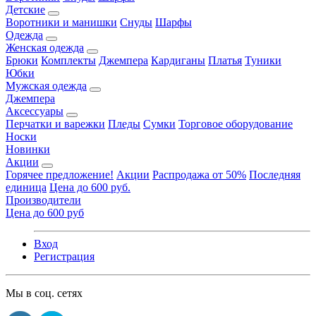
Детские
Воротники и манишки
Снуды
Шарфы
Одежда
Женская одежда
Брюки
Комплекты
Джемпера
Кардиганы
Платья
Туники
Юбки
Мужская одежда
Джемпера
Аксессуары
Перчатки и варежки
Пледы
Сумки
Торговое оборудование
Носки
Новинки
Акции
Горячее предложение!
Акции
Распродажа от 50%
Последняя
единица
Цена до 600 руб.
Производители
Цена до 600 руб
Вход
Регистрация
Мы в соц. сетях