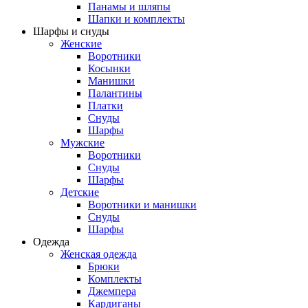
Панамы и шляпы
Шапки и комплекты
Шарфы и снуды
Женские
Воротники
Косынки
Манишки
Палантины
Платки
Снуды
Шарфы
Мужские
Воротники
Снуды
Шарфы
Детские
Воротники и манишки
Снуды
Шарфы
Одежда
Женская одежда
Брюки
Комплекты
Джемпера
Кардиганы