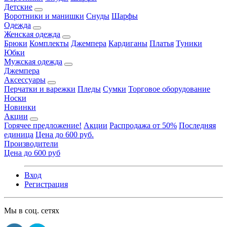
Детские
Воротники и манишки
Снуды
Шарфы
Одежда
Женская одежда
Брюки
Комплекты
Джемпера
Кардиганы
Платья
Туники
Юбки
Мужская одежда
Джемпера
Аксессуары
Перчатки и варежки
Пледы
Сумки
Торговое оборудование
Носки
Новинки
Акции
Горячее предложение!
Акции
Распродажа от 50%
Последняя
единица
Цена до 600 руб.
Производители
Цена до 600 руб
Вход
Регистрация
Мы в соц. сетях