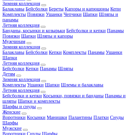
Зимняя коллекция
Балаклавы
Бейсболки
Береты
Капоры и капюшоны
Кепи
Комплекты
Повязки
Ушанки
Чепчики
Шапки
Шляпы и
панамы
Летняя коллекция
Банданы, косынки и козырьки
Бейсболки и кепки
Панамы
Повязки
Шапки
Шляпы и капоры
Мужчинам
Зимняя коллекция
Балаклавы
Бейсболки
Кепки
Комплекты
Панамы
Ушанки
Шапки
Летняя коллекция
Бейсболки
Кепки
Панамы
Шляпы
Детям
Зимняя коллекция
Комплекты
Ушанки
Шапки
Шлемы и балаклавы
Летняя коллекция
Бейсболки и кепки
Косынки, повязки и банданы
Панамы и
шляпы
Шапки и комплекты
Шарфы и снуды
Женские
Воротники
Косынки
Манишки
Палантины
Платки
Снуды
Шарфы
Мужские
Воротники
Снуды
Шарфы