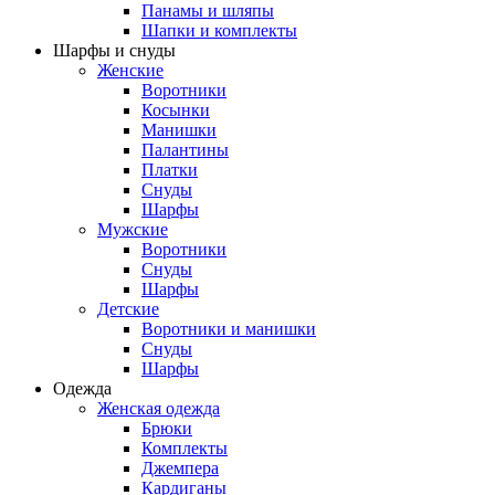
Панамы и шляпы
Шапки и комплекты
Шарфы и снуды
Женские
Воротники
Косынки
Манишки
Палантины
Платки
Снуды
Шарфы
Мужские
Воротники
Снуды
Шарфы
Детские
Воротники и манишки
Снуды
Шарфы
Одежда
Женская одежда
Брюки
Комплекты
Джемпера
Кардиганы