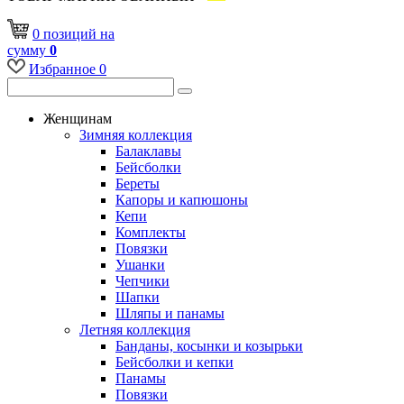
0
позиций
на
сумму
0
Избранное
0
Женщинам
Зимняя коллекция
Балаклавы
Бейсболки
Береты
Капоры и капюшоны
Кепи
Комплекты
Повязки
Ушанки
Чепчики
Шапки
Шляпы и панамы
Летняя коллекция
Банданы, косынки и козырьки
Бейсболки и кепки
Панамы
Повязки