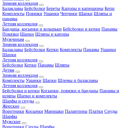
Зимняя коллекция
Балаклавы
Бейсболки
Береты
Капоры и капюшоны
Кепи
Комплекты
Повязки
Ушанки
Чепчики
Шапки
Шляпы и
панамы
Летняя коллекция
Банданы, косынки и козырьки
Бейсболки и кепки
Панамы
Повязки
Шапки
Шляпы и капоры
Мужчинам
Зимняя коллекция
Балаклавы
Бейсболки
Кепки
Комплекты
Панамы
Ушанки
Шапки
Летняя коллекция
Бейсболки
Кепки
Панамы
Шляпы
Детям
Зимняя коллекция
Комплекты
Ушанки
Шапки
Шлемы и балаклавы
Летняя коллекция
Бейсболки и кепки
Косынки, повязки и банданы
Панамы и
шляпы
Шапки и комплекты
Шарфы и снуды
Женские
Воротники
Косынки
Манишки
Палантины
Платки
Снуды
Шарфы
Мужские
Воротники
Снуды
Шарфы