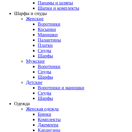
Панамы и шляпы
Шапки и комплекты
Шарфы и снуды
Женские
Воротники
Косынки
Манишки
Палантины
Платки
Снуды
Шарфы
Мужские
Воротники
Снуды
Шарфы
Детские
Воротники и манишки
Снуды
Шарфы
Одежда
Женская одежда
Брюки
Комплекты
Джемпера
Кардиганы