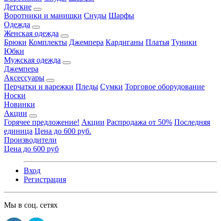
Детские
Воротники и манишки
Снуды
Шарфы
Одежда
Женская одежда
Брюки
Комплекты
Джемпера
Кардиганы
Платья
Туники
Юбки
Мужская одежда
Джемпера
Аксессуары
Перчатки и варежки
Пледы
Сумки
Торговое оборудование
Носки
Новинки
Акции
Горячее предложение!
Акции
Распродажа от 50%
Последняя
единица
Цена до 600 руб.
Производители
Цена до 600 руб
Вход
Регистрация
Мы в соц. сетях