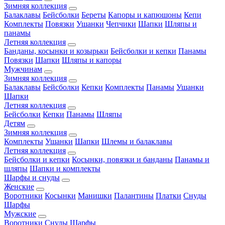
Зимняя коллекция
Балаклавы
Бейсболки
Береты
Капоры и капюшоны
Кепи
Комплекты
Повязки
Ушанки
Чепчики
Шапки
Шляпы и
панамы
Летняя коллекция
Банданы, косынки и козырьки
Бейсболки и кепки
Панамы
Повязки
Шапки
Шляпы и капоры
Мужчинам
Зимняя коллекция
Балаклавы
Бейсболки
Кепки
Комплекты
Панамы
Ушанки
Шапки
Летняя коллекция
Бейсболки
Кепки
Панамы
Шляпы
Детям
Зимняя коллекция
Комплекты
Ушанки
Шапки
Шлемы и балаклавы
Летняя коллекция
Бейсболки и кепки
Косынки, повязки и банданы
Панамы и
шляпы
Шапки и комплекты
Шарфы и снуды
Женские
Воротники
Косынки
Манишки
Палантины
Платки
Снуды
Шарфы
Мужские
Воротники
Снуды
Шарфы