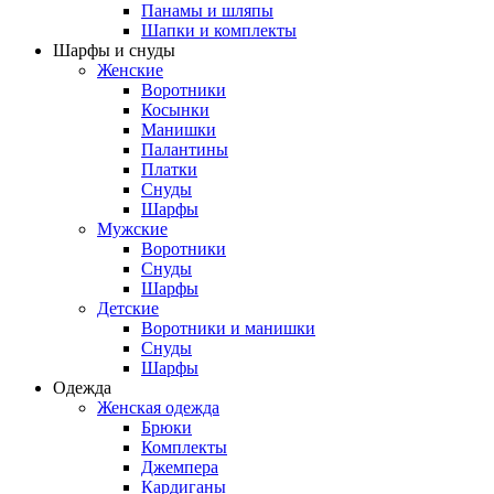
Панамы и шляпы
Шапки и комплекты
Шарфы и снуды
Женские
Воротники
Косынки
Манишки
Палантины
Платки
Снуды
Шарфы
Мужские
Воротники
Снуды
Шарфы
Детские
Воротники и манишки
Снуды
Шарфы
Одежда
Женская одежда
Брюки
Комплекты
Джемпера
Кардиганы