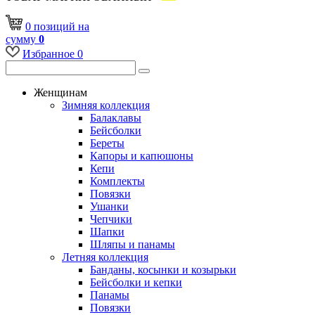
0
позиций
на
сумму
0
Избранное
0
Женщинам
Зимняя коллекция
Балаклавы
Бейсболки
Береты
Капоры и капюшоны
Кепи
Комплекты
Повязки
Ушанки
Чепчики
Шапки
Шляпы и панамы
Летняя коллекция
Банданы, косынки и козырьки
Бейсболки и кепки
Панамы
Повязки