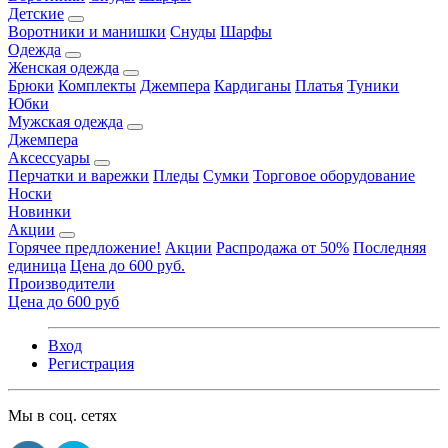
Детские
Воротники и манишки
Снуды
Шарфы
Одежда
Женская одежда
Брюки
Комплекты
Джемпера
Кардиганы
Платья
Туники
Юбки
Мужская одежда
Джемпера
Аксессуары
Перчатки и варежки
Пледы
Сумки
Торговое оборудование
Носки
Новинки
Акции
Горячее предложение!
Акции
Распродажа от 50%
Последняя
единица
Цена до 600 руб.
Производители
Цена до 600 руб
Вход
Регистрация
Мы в соц. сетях