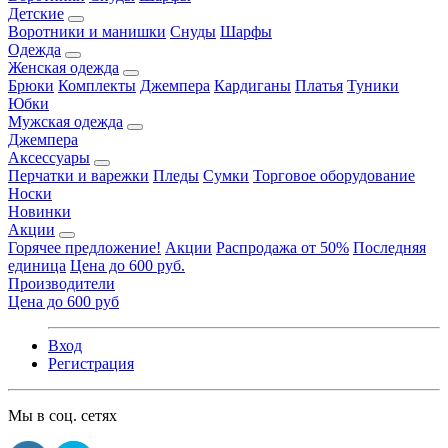
Детские
Воротники и манишки
Снуды
Шарфы
Одежда
Женская одежда
Брюки
Комплекты
Джемпера
Кардиганы
Платья
Туники
Юбки
Мужская одежда
Джемпера
Аксессуары
Перчатки и варежки
Пледы
Сумки
Торговое оборудование
Носки
Новинки
Акции
Горячее предложение!
Акции
Распродажа от 50%
Последняя
единица
Цена до 600 руб.
Производители
Цена до 600 руб
Вход
Регистрация
Мы в соц. сетях