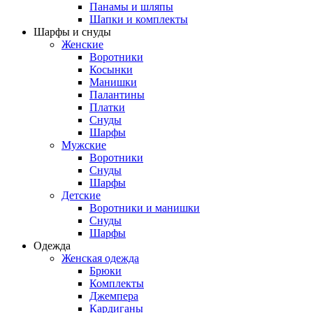
Панамы и шляпы
Шапки и комплекты
Шарфы и снуды
Женские
Воротники
Косынки
Манишки
Палантины
Платки
Снуды
Шарфы
Мужские
Воротники
Снуды
Шарфы
Детские
Воротники и манишки
Снуды
Шарфы
Одежда
Женская одежда
Брюки
Комплекты
Джемпера
Кардиганы