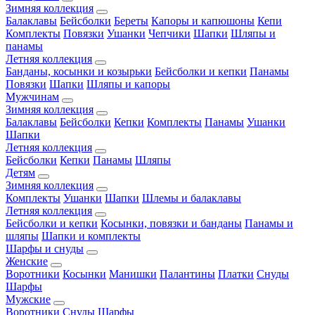
Зимняя коллекция
Балаклавы
Бейсболки
Береты
Капоры и капюшоны
Кепи
Комплекты
Повязки
Ушанки
Чепчики
Шапки
Шляпы и
панамы
Летняя коллекция
Банданы, косынки и козырьки
Бейсболки и кепки
Панамы
Повязки
Шапки
Шляпы и капоры
Мужчинам
Зимняя коллекция
Балаклавы
Бейсболки
Кепки
Комплекты
Панамы
Ушанки
Шапки
Летняя коллекция
Бейсболки
Кепки
Панамы
Шляпы
Детям
Зимняя коллекция
Комплекты
Ушанки
Шапки
Шлемы и балаклавы
Летняя коллекция
Бейсболки и кепки
Косынки, повязки и банданы
Панамы и
шляпы
Шапки и комплекты
Шарфы и снуды
Женские
Воротники
Косынки
Манишки
Палантины
Платки
Снуды
Шарфы
Мужские
Воротники
Снуды
Шарфы