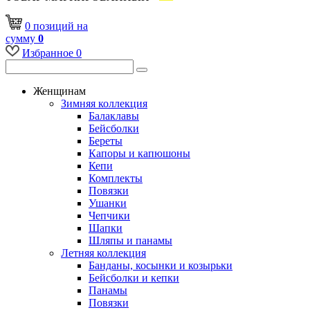
0
позиций
на
сумму
0
Избранное
0
Женщинам
Зимняя коллекция
Балаклавы
Бейсболки
Береты
Капоры и капюшоны
Кепи
Комплекты
Повязки
Ушанки
Чепчики
Шапки
Шляпы и панамы
Летняя коллекция
Банданы, косынки и козырьки
Бейсболки и кепки
Панамы
Повязки