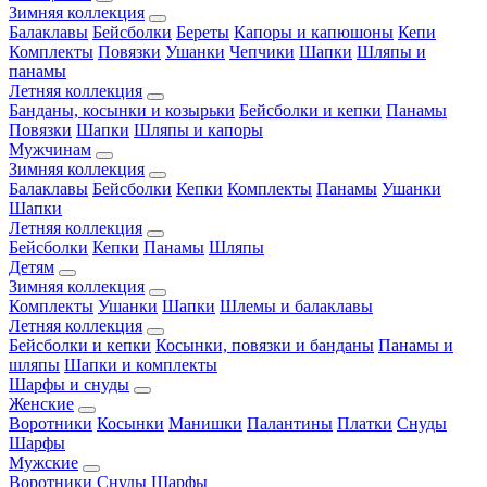
Зимняя коллекция
Балаклавы
Бейсболки
Береты
Капоры и капюшоны
Кепи
Комплекты
Повязки
Ушанки
Чепчики
Шапки
Шляпы и
панамы
Летняя коллекция
Банданы, косынки и козырьки
Бейсболки и кепки
Панамы
Повязки
Шапки
Шляпы и капоры
Мужчинам
Зимняя коллекция
Балаклавы
Бейсболки
Кепки
Комплекты
Панамы
Ушанки
Шапки
Летняя коллекция
Бейсболки
Кепки
Панамы
Шляпы
Детям
Зимняя коллекция
Комплекты
Ушанки
Шапки
Шлемы и балаклавы
Летняя коллекция
Бейсболки и кепки
Косынки, повязки и банданы
Панамы и
шляпы
Шапки и комплекты
Шарфы и снуды
Женские
Воротники
Косынки
Манишки
Палантины
Платки
Снуды
Шарфы
Мужские
Воротники
Снуды
Шарфы