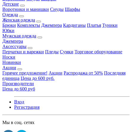
Детские
Воротники и манишки
Снуды
Шарфы
Одежда
Женская одежда
Брюки
Комплекты
Джемпера
Кардиганы
Платья
Туники
Юбки
Мужская одежда
Джемпера
Аксессуары
Перчатки и варежки
Пледы
Сумки
Торговое оборудование
Носки
Новинки
Акции
Горячее предложение!
Акции
Распродажа от 50%
Последняя
единица
Цена до 600 руб.
Производители
Цена до 600 руб
Вход
Регистрация
Мы в соц. сетях