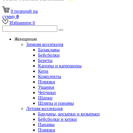
0
позиций
на
сумму
0
Избранное
0
Женщинам
Зимняя коллекция
Балаклавы
Бейсболки
Береты
Капоры и капюшоны
Кепи
Комплекты
Повязки
Ушанки
Чепчики
Шапки
Шляпы и панамы
Летняя коллекция
Банданы, косынки и козырьки
Бейсболки и кепки
Панамы
Повязки