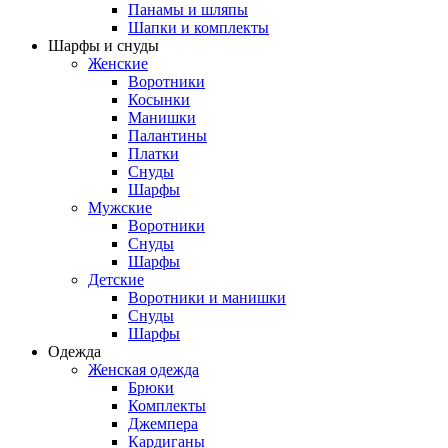
Панамы и шляпы
Шапки и комплекты
Шарфы и снуды
Женские
Воротники
Косынки
Манишки
Палантины
Платки
Снуды
Шарфы
Мужские
Воротники
Снуды
Шарфы
Детские
Воротники и манишки
Снуды
Шарфы
Одежда
Женская одежда
Брюки
Комплекты
Джемпера
Кардиганы