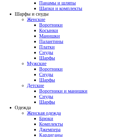
Панамы и шляпы
Шапки и комплекты
Шарфы и снуды
Женские
Воротники
Косынки
Манишки
Палантины
Платки
Снуды
Шарфы
Мужские
Воротники
Снуды
Шарфы
Детские
Воротники и манишки
Снуды
Шарфы
Одежда
Женская одежда
Брюки
Комплекты
Джемпера
Кардиганы