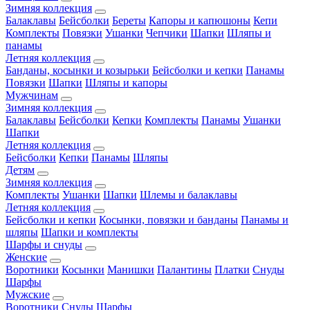
Зимняя коллекция
Балаклавы
Бейсболки
Береты
Капоры и капюшоны
Кепи
Комплекты
Повязки
Ушанки
Чепчики
Шапки
Шляпы и
панамы
Летняя коллекция
Банданы, косынки и козырьки
Бейсболки и кепки
Панамы
Повязки
Шапки
Шляпы и капоры
Мужчинам
Зимняя коллекция
Балаклавы
Бейсболки
Кепки
Комплекты
Панамы
Ушанки
Шапки
Летняя коллекция
Бейсболки
Кепки
Панамы
Шляпы
Детям
Зимняя коллекция
Комплекты
Ушанки
Шапки
Шлемы и балаклавы
Летняя коллекция
Бейсболки и кепки
Косынки, повязки и банданы
Панамы и
шляпы
Шапки и комплекты
Шарфы и снуды
Женские
Воротники
Косынки
Манишки
Палантины
Платки
Снуды
Шарфы
Мужские
Воротники
Снуды
Шарфы