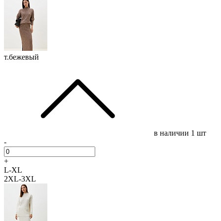
т.бежевый
в наличии
1 шт
-
+
L-XL
2XL-3XL