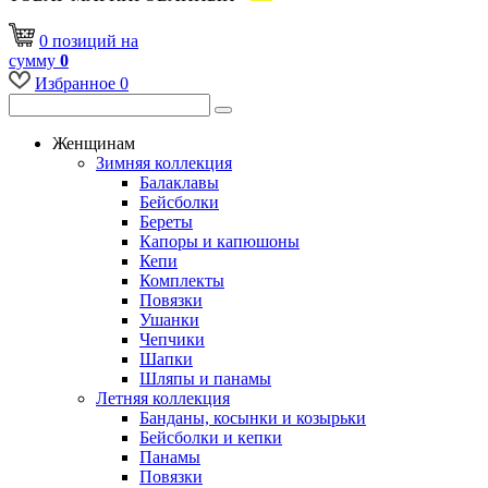
0
позиций
на
сумму
0
Избранное
0
Женщинам
Зимняя коллекция
Балаклавы
Бейсболки
Береты
Капоры и капюшоны
Кепи
Комплекты
Повязки
Ушанки
Чепчики
Шапки
Шляпы и панамы
Летняя коллекция
Банданы, косынки и козырьки
Бейсболки и кепки
Панамы
Повязки