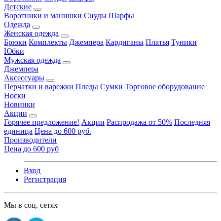
Детские
Воротники и манишки
Снуды
Шарфы
Одежда
Женская одежда
Брюки
Комплекты
Джемпера
Кардиганы
Платья
Туники
Юбки
Мужская одежда
Джемпера
Аксессуары
Перчатки и варежки
Пледы
Сумки
Торговое оборудование
Носки
Новинки
Акции
Горячее предложение!
Акции
Распродажа от 50%
Последняя
единица
Цена до 600 руб.
Производители
Цена до 600 руб
Вход
Регистрация
Мы в соц. сетях