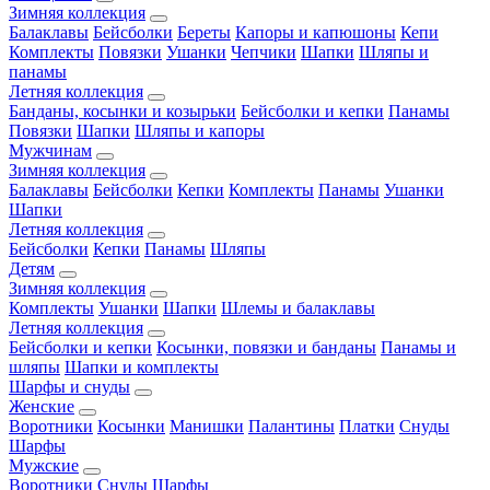
Зимняя коллекция
Балаклавы
Бейсболки
Береты
Капоры и капюшоны
Кепи
Комплекты
Повязки
Ушанки
Чепчики
Шапки
Шляпы и
панамы
Летняя коллекция
Банданы, косынки и козырьки
Бейсболки и кепки
Панамы
Повязки
Шапки
Шляпы и капоры
Мужчинам
Зимняя коллекция
Балаклавы
Бейсболки
Кепки
Комплекты
Панамы
Ушанки
Шапки
Летняя коллекция
Бейсболки
Кепки
Панамы
Шляпы
Детям
Зимняя коллекция
Комплекты
Ушанки
Шапки
Шлемы и балаклавы
Летняя коллекция
Бейсболки и кепки
Косынки, повязки и банданы
Панамы и
шляпы
Шапки и комплекты
Шарфы и снуды
Женские
Воротники
Косынки
Манишки
Палантины
Платки
Снуды
Шарфы
Мужские
Воротники
Снуды
Шарфы