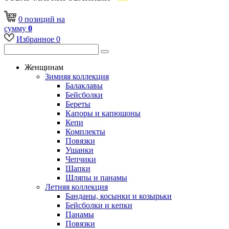
0
позиций
на
сумму
0
Избранное
0
Женщинам
Зимняя коллекция
Балаклавы
Бейсболки
Береты
Капоры и капюшоны
Кепи
Комплекты
Повязки
Ушанки
Чепчики
Шапки
Шляпы и панамы
Летняя коллекция
Банданы, косынки и козырьки
Бейсболки и кепки
Панамы
Повязки