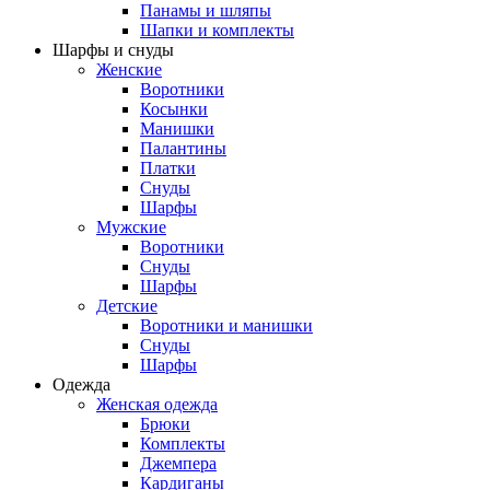
Панамы и шляпы
Шапки и комплекты
Шарфы и снуды
Женские
Воротники
Косынки
Манишки
Палантины
Платки
Снуды
Шарфы
Мужские
Воротники
Снуды
Шарфы
Детские
Воротники и манишки
Снуды
Шарфы
Одежда
Женская одежда
Брюки
Комплекты
Джемпера
Кардиганы