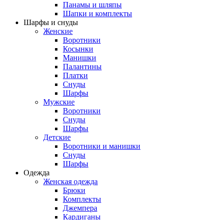
Панамы и шляпы
Шапки и комплекты
Шарфы и снуды
Женские
Воротники
Косынки
Манишки
Палантины
Платки
Снуды
Шарфы
Мужские
Воротники
Снуды
Шарфы
Детские
Воротники и манишки
Снуды
Шарфы
Одежда
Женская одежда
Брюки
Комплекты
Джемпера
Кардиганы