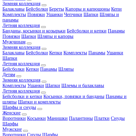
Зимняя коллекция
Балаклавы
Бейсболки
Береты
Капоры и капюшоны
Кепи
Комплекты
Повязки
Ушанки
Чепчики
Шапки
Шляпы и
панамы
Летняя коллекция
Банданы, косынки и козырьки
Бейсболки и кепки
Панамы
Повязки
Шапки
Шляпы и капоры
Мужчинам
Зимняя коллекция
Балаклавы
Бейсболки
Кепки
Комплекты
Панамы
Ушанки
Шапки
Летняя коллекция
Бейсболки
Кепки
Панамы
Шляпы
Детям
Зимняя коллекция
Комплекты
Ушанки
Шапки
Шлемы и балаклавы
Летняя коллекция
Бейсболки и кепки
Косынки, повязки и банданы
Панамы и
шляпы
Шапки и комплекты
Шарфы и снуды
Женские
Воротники
Косынки
Манишки
Палантины
Платки
Снуды
Шарфы
Мужские
Воротники
Снуды
Шарфы