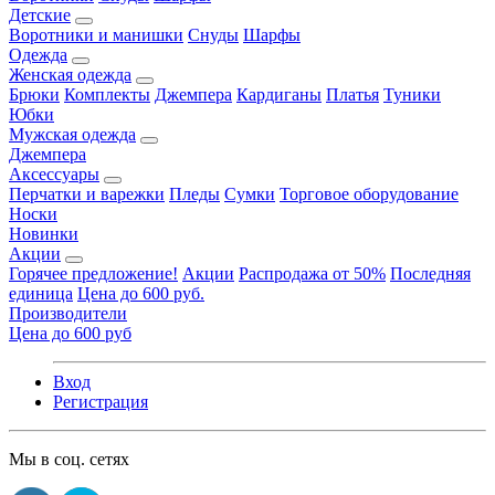
Детские
Воротники и манишки
Снуды
Шарфы
Одежда
Женская одежда
Брюки
Комплекты
Джемпера
Кардиганы
Платья
Туники
Юбки
Мужская одежда
Джемпера
Аксессуары
Перчатки и варежки
Пледы
Сумки
Торговое оборудование
Носки
Новинки
Акции
Горячее предложение!
Акции
Распродажа от 50%
Последняя
единица
Цена до 600 руб.
Производители
Цена до 600 руб
Вход
Регистрация
Мы в соц. сетях