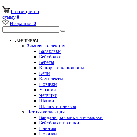
0
позиций
на
сумму
0
Избранное
0
Женщинам
Зимняя коллекция
Балаклавы
Бейсболки
Береты
Капоры и капюшоны
Кепи
Комплекты
Повязки
Ушанки
Чепчики
Шапки
Шляпы и панамы
Летняя коллекция
Банданы, косынки и козырьки
Бейсболки и кепки
Панамы
Повязки