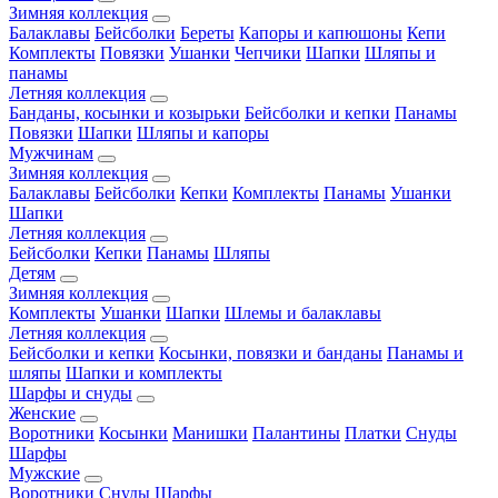
Зимняя коллекция
Балаклавы
Бейсболки
Береты
Капоры и капюшоны
Кепи
Комплекты
Повязки
Ушанки
Чепчики
Шапки
Шляпы и
панамы
Летняя коллекция
Банданы, косынки и козырьки
Бейсболки и кепки
Панамы
Повязки
Шапки
Шляпы и капоры
Мужчинам
Зимняя коллекция
Балаклавы
Бейсболки
Кепки
Комплекты
Панамы
Ушанки
Шапки
Летняя коллекция
Бейсболки
Кепки
Панамы
Шляпы
Детям
Зимняя коллекция
Комплекты
Ушанки
Шапки
Шлемы и балаклавы
Летняя коллекция
Бейсболки и кепки
Косынки, повязки и банданы
Панамы и
шляпы
Шапки и комплекты
Шарфы и снуды
Женские
Воротники
Косынки
Манишки
Палантины
Платки
Снуды
Шарфы
Мужские
Воротники
Снуды
Шарфы