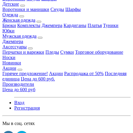
Детские
Воротники и манишки
Снуды
Шарфы
Одежда
Женская одежда
Брюки
Комплекты
Джемпера
Кардиганы
Платья
Туники
Юбки
Мужская одежда
Джемпера
Аксессуары
Перчатки и варежки
Пледы
Сумки
Торговое оборудование
Носки
Новинки
Акции
Горячее предложение!
Акции
Распродажа от 50%
Последняя
единица
Цена до 600 руб.
Производители
Цена до 600 руб
Вход
Регистрация
Мы в соц. сетях