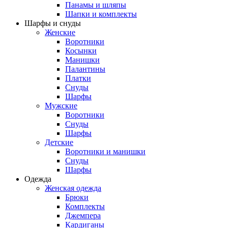
Панамы и шляпы
Шапки и комплекты
Шарфы и снуды
Женские
Воротники
Косынки
Манишки
Палантины
Платки
Снуды
Шарфы
Мужские
Воротники
Снуды
Шарфы
Детские
Воротники и манишки
Снуды
Шарфы
Одежда
Женская одежда
Брюки
Комплекты
Джемпера
Кардиганы