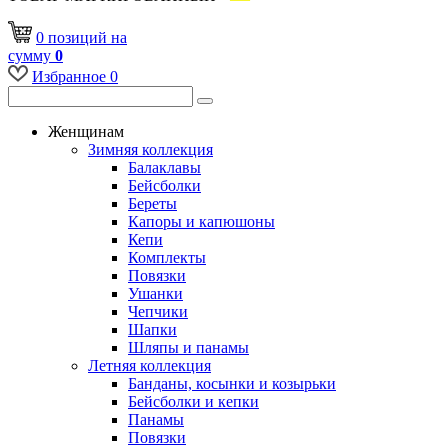
0
позиций
на
сумму
0
Избранное
0
Женщинам
Зимняя коллекция
Балаклавы
Бейсболки
Береты
Капоры и капюшоны
Кепи
Комплекты
Повязки
Ушанки
Чепчики
Шапки
Шляпы и панамы
Летняя коллекция
Банданы, косынки и козырьки
Бейсболки и кепки
Панамы
Повязки