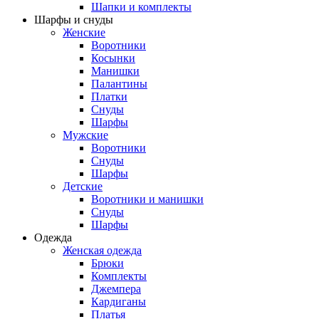
Шапки и комплекты
Шарфы и снуды
Женские
Воротники
Косынки
Манишки
Палантины
Платки
Снуды
Шарфы
Мужские
Воротники
Снуды
Шарфы
Детские
Воротники и манишки
Снуды
Шарфы
Одежда
Женская одежда
Брюки
Комплекты
Джемпера
Кардиганы
Платья