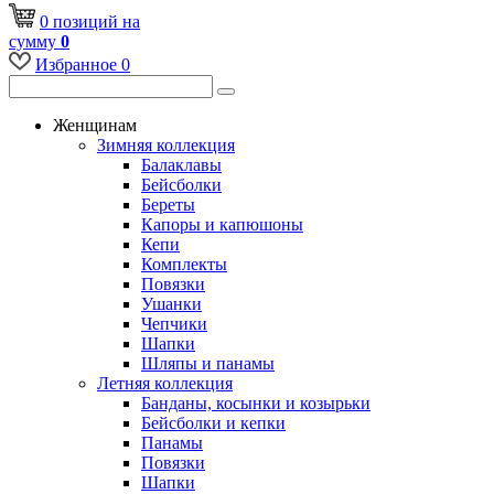
0
позиций
на
сумму
0
Избранное
0
Женщинам
Зимняя коллекция
Балаклавы
Бейсболки
Береты
Капоры и капюшоны
Кепи
Комплекты
Повязки
Ушанки
Чепчики
Шапки
Шляпы и панамы
Летняя коллекция
Банданы, косынки и козырьки
Бейсболки и кепки
Панамы
Повязки
Шапки