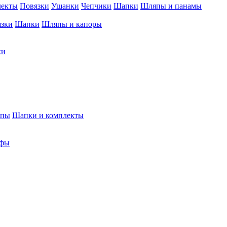
лекты
Повязки
Ушанки
Чепчики
Шапки
Шляпы и панамы
язки
Шапки
Шляпы и капоры
ки
япы
Шапки и комплекты
фы