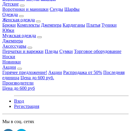
Детские
Воротники и манишки
Снуды
Шарфы
Одежда
Женская одежда
Брюки
Комплекты
Джемпера
Кардиганы
Платья
Туники
Юбки
Мужская одежда
Джемпера
Аксессуары
Перчатки и варежки
Пледы
Сумки
Торговое оборудование
Носки
Новинки
Акции
Горячее предложение!
Акции
Распродажа от 50%
Последняя
единица
Цена до 600 руб.
Производители
Цена до 600 руб
Вход
Регистрация
Мы в соц. сетях