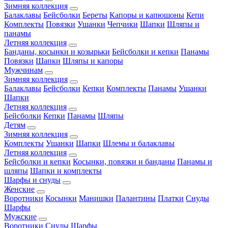
Зимняя коллекция
Балаклавы
Бейсболки
Береты
Капоры и капюшоны
Кепи
Комплекты
Повязки
Ушанки
Чепчики
Шапки
Шляпы и
панамы
Летняя коллекция
Банданы, косынки и козырьки
Бейсболки и кепки
Панамы
Повязки
Шапки
Шляпы и капоры
Мужчинам
Зимняя коллекция
Балаклавы
Бейсболки
Кепки
Комплекты
Панамы
Ушанки
Шапки
Летняя коллекция
Бейсболки
Кепки
Панамы
Шляпы
Детям
Зимняя коллекция
Комплекты
Ушанки
Шапки
Шлемы и балаклавы
Летняя коллекция
Бейсболки и кепки
Косынки, повязки и банданы
Панамы и
шляпы
Шапки и комплекты
Шарфы и снуды
Женские
Воротники
Косынки
Манишки
Палантины
Платки
Снуды
Шарфы
Мужские
Воротники
Снуды
Шарфы