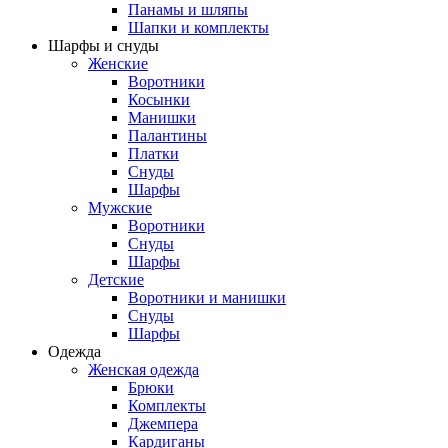
Панамы и шляпы
Шапки и комплекты
Шарфы и снуды
Женские
Воротники
Косынки
Манишки
Палантины
Платки
Снуды
Шарфы
Мужские
Воротники
Снуды
Шарфы
Детские
Воротники и манишки
Снуды
Шарфы
Одежда
Женская одежда
Брюки
Комплекты
Джемпера
Кардиганы