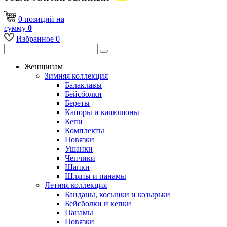
0
позиций
на
сумму
0
Избранное
0
Женщинам
Зимняя коллекция
Балаклавы
Бейсболки
Береты
Капоры и капюшоны
Кепи
Комплекты
Повязки
Ушанки
Чепчики
Шапки
Шляпы и панамы
Летняя коллекция
Банданы, косынки и козырьки
Бейсболки и кепки
Панамы
Повязки