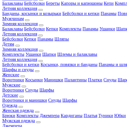
Балаклавы
Бейсболки
Береты
Капоры и капюшоны
Кепи
Комп
Летняя коллекция
Банданы, косынки и козырьки
Бейсболки и кепки
Панамы
Пов
Мужчинам
Зимняя коллекция
Балаклавы
Бейсболки
Кепки
Комплекты
Панамы
Ушанки
Шап
Летняя коллекция
Бейсболки
Кепки
Панамы
Шляпы
Детям
Зимняя коллекция
Комплекты
Ушанки
Шапки
Шлемы и балаклавы
Летняя коллекция
Бейсболки и кепки
Косынки, повязки и банданы
Панамы и шл
Шарфы и снуды
Женские
Воротники
Косынки
Манишки
Палантины
Платки
Снуды
Шар
Мужские
Воротники
Снуды
Шарфы
Детские
Воротники и манишки
Снуды
Шарфы
Одежда
Женская одежда
Брюки
Комплекты
Джемпера
Кардиганы
Платья
Туники
Юбки
Мужская одежда
Джемпера