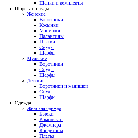
Шапки и комплекты
Шарфы и снуды
Женские
Воротники
Косынки
Манишки
Палантины
Платки
Снуды
Шарфы
Мужские
Воротники
Снуды
Шарфы
Детские
Воротники и манишки
Снуды
Шарфы
Одежда
Женская одежда
Брюки
Комплекты
Джемпера
Кардиганы
Платья