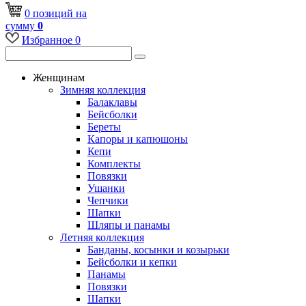
0
позиций
на
сумму
0
Избранное
0
Женщинам
Зимняя коллекция
Балаклавы
Бейсболки
Береты
Капоры и капюшоны
Кепи
Комплекты
Повязки
Ушанки
Чепчики
Шапки
Шляпы и панамы
Летняя коллекция
Банданы, косынки и козырьки
Бейсболки и кепки
Панамы
Повязки
Шапки