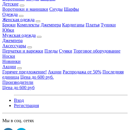
Детские
Воротники и манишки
Снуды
Шарфы
Одежда
Женская одежда
Брюки
Комплекты
Джемпера
Кардиганы
Платья
Туники
Юбки
Мужская одежда
Джемпера
Аксессуары
Перчатки и варежки
Пледы
Сумки
Торговое оборудование
Носки
Новинки
Акции
Горячее предложение!
Акции
Распродажа от 50%
Последняя
единица
Цена до 600 руб.
Производители
Цена до 600 руб
Вход
Регистрация
Мы в соц. сетях