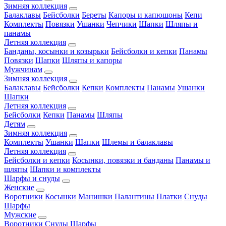
Зимняя коллекция
Балаклавы
Бейсболки
Береты
Капоры и капюшоны
Кепи
Комплекты
Повязки
Ушанки
Чепчики
Шапки
Шляпы и
панамы
Летняя коллекция
Банданы, косынки и козырьки
Бейсболки и кепки
Панамы
Повязки
Шапки
Шляпы и капоры
Мужчинам
Зимняя коллекция
Балаклавы
Бейсболки
Кепки
Комплекты
Панамы
Ушанки
Шапки
Летняя коллекция
Бейсболки
Кепки
Панамы
Шляпы
Детям
Зимняя коллекция
Комплекты
Ушанки
Шапки
Шлемы и балаклавы
Летняя коллекция
Бейсболки и кепки
Косынки, повязки и банданы
Панамы и
шляпы
Шапки и комплекты
Шарфы и снуды
Женские
Воротники
Косынки
Манишки
Палантины
Платки
Снуды
Шарфы
Мужские
Воротники
Снуды
Шарфы