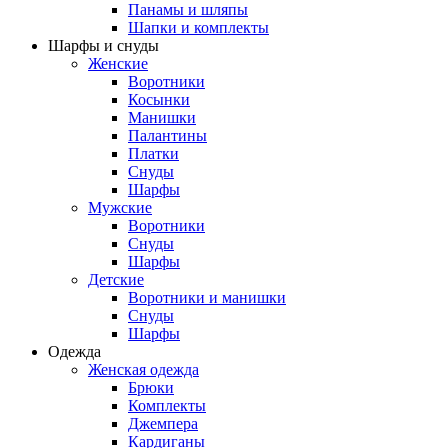
Панамы и шляпы
Шапки и комплекты
Шарфы и снуды
Женские
Воротники
Косынки
Манишки
Палантины
Платки
Снуды
Шарфы
Мужские
Воротники
Снуды
Шарфы
Детские
Воротники и манишки
Снуды
Шарфы
Одежда
Женская одежда
Брюки
Комплекты
Джемпера
Кардиганы