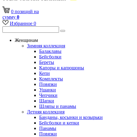
0
позиций
на
сумму
0
Избранное
0
Женщинам
Зимняя коллекция
Балаклавы
Бейсболки
Береты
Капоры и капюшоны
Кепи
Комплекты
Повязки
Ушанки
Чепчики
Шапки
Шляпы и панамы
Летняя коллекция
Банданы, косынки и козырьки
Бейсболки и кепки
Панамы
Повязки