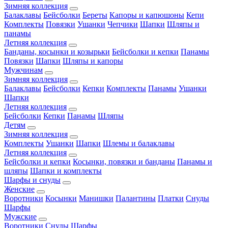
Зимняя коллекция
Балаклавы
Бейсболки
Береты
Капоры и капюшоны
Кепи
Комплекты
Повязки
Ушанки
Чепчики
Шапки
Шляпы и
панамы
Летняя коллекция
Банданы, косынки и козырьки
Бейсболки и кепки
Панамы
Повязки
Шапки
Шляпы и капоры
Мужчинам
Зимняя коллекция
Балаклавы
Бейсболки
Кепки
Комплекты
Панамы
Ушанки
Шапки
Летняя коллекция
Бейсболки
Кепки
Панамы
Шляпы
Детям
Зимняя коллекция
Комплекты
Ушанки
Шапки
Шлемы и балаклавы
Летняя коллекция
Бейсболки и кепки
Косынки, повязки и банданы
Панамы и
шляпы
Шапки и комплекты
Шарфы и снуды
Женские
Воротники
Косынки
Манишки
Палантины
Платки
Снуды
Шарфы
Мужские
Воротники
Снуды
Шарфы