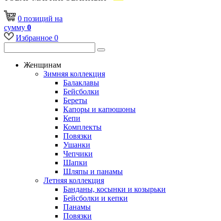
0
позиций
на
сумму
0
Избранное
0
Женщинам
Зимняя коллекция
Балаклавы
Бейсболки
Береты
Капоры и капюшоны
Кепи
Комплекты
Повязки
Ушанки
Чепчики
Шапки
Шляпы и панамы
Летняя коллекция
Банданы, косынки и козырьки
Бейсболки и кепки
Панамы
Повязки