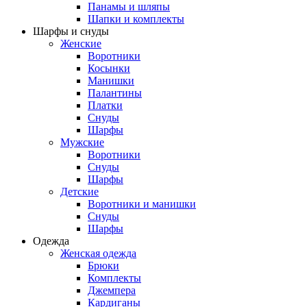
Панамы и шляпы
Шапки и комплекты
Шарфы и снуды
Женские
Воротники
Косынки
Манишки
Палантины
Платки
Снуды
Шарфы
Мужские
Воротники
Снуды
Шарфы
Детские
Воротники и манишки
Снуды
Шарфы
Одежда
Женская одежда
Брюки
Комплекты
Джемпера
Кардиганы