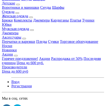
Детские
Воротники и манишки
Снуды
Шарфы
Одежда
Женская одежда
Брюки
Комплекты
Джемпера
Кардиганы
Платья
Туники
Юбки
Мужская одежда
Джемпера
Аксессуары
Перчатки и варежки
Пледы
Сумки
Торговое оборудование
Носки
Новинки
Акции
Горячее предложение!
Акции
Распродажа от 50%
Последняя
единица
Цена до 600 руб.
Производители
Цена до 600 руб
Вход
Регистрация
Мы в соц. сетях