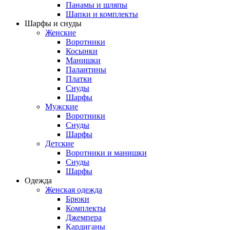
Панамы и шляпы
Шапки и комплекты
Шарфы и снуды
Женские
Воротники
Косынки
Манишки
Палантины
Платки
Снуды
Шарфы
Мужские
Воротники
Снуды
Шарфы
Детские
Воротники и манишки
Снуды
Шарфы
Одежда
Женская одежда
Брюки
Комплекты
Джемпера
Кардиганы