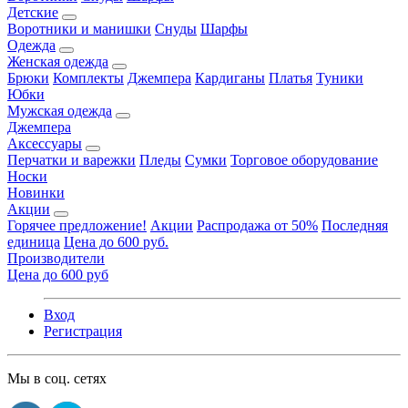
Детские
Воротники и манишки
Снуды
Шарфы
Одежда
Женская одежда
Брюки
Комплекты
Джемпера
Кардиганы
Платья
Туники
Юбки
Мужская одежда
Джемпера
Аксессуары
Перчатки и варежки
Пледы
Сумки
Торговое оборудование
Носки
Новинки
Акции
Горячее предложение!
Акции
Распродажа от 50%
Последняя
единица
Цена до 600 руб.
Производители
Цена до 600 руб
Вход
Регистрация
Мы в соц. сетях