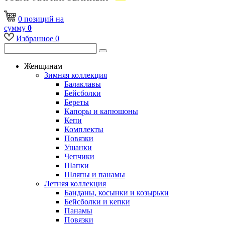
0
позиций
на
сумму
0
Избранное
0
Женщинам
Зимняя коллекция
Балаклавы
Бейсболки
Береты
Капоры и капюшоны
Кепи
Комплекты
Повязки
Ушанки
Чепчики
Шапки
Шляпы и панамы
Летняя коллекция
Банданы, косынки и козырьки
Бейсболки и кепки
Панамы
Повязки