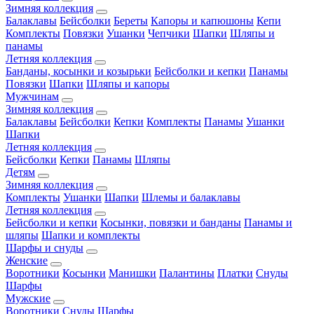
Зимняя коллекция
Балаклавы
Бейсболки
Береты
Капоры и капюшоны
Кепи
Комплекты
Повязки
Ушанки
Чепчики
Шапки
Шляпы и
панамы
Летняя коллекция
Банданы, косынки и козырьки
Бейсболки и кепки
Панамы
Повязки
Шапки
Шляпы и капоры
Мужчинам
Зимняя коллекция
Балаклавы
Бейсболки
Кепки
Комплекты
Панамы
Ушанки
Шапки
Летняя коллекция
Бейсболки
Кепки
Панамы
Шляпы
Детям
Зимняя коллекция
Комплекты
Ушанки
Шапки
Шлемы и балаклавы
Летняя коллекция
Бейсболки и кепки
Косынки, повязки и банданы
Панамы и
шляпы
Шапки и комплекты
Шарфы и снуды
Женские
Воротники
Косынки
Манишки
Палантины
Платки
Снуды
Шарфы
Мужские
Воротники
Снуды
Шарфы