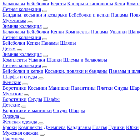
Балаклавы
Бейсболки
Береты
Капоры и капюшоны
Кепи
Комп
Летняя коллекция
Банданы, косынки и козырьки
Бейсболки и кепки
Панамы
Пов
Мужчинам
Зимняя коллекция
Балаклавы
Бейсболки
Кепки
Комплекты
Панамы
Ушанки
Шап
Летняя коллекция
Бейсболки
Кепки
Панамы
Шляпы
Детям
Зимняя коллекция
Комплекты
Ушанки
Шапки
Шлемы и балаклавы
Летняя коллекция
Бейсболки и кепки
Косынки, повязки и банданы
Панамы и шл
Шарфы и снуды
Женские
Воротники
Косынки
Манишки
Палантины
Платки
Снуды
Шар
Мужские
Воротники
Снуды
Шарфы
Детские
Воротники и манишки
Снуды
Шарфы
Одежда
Женская одежда
Брюки
Комплекты
Джемпера
Кардиганы
Платья
Туники
Юбки
Мужская одежда
Джемпера