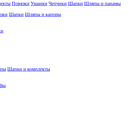
лекты
Повязки
Ушанки
Чепчики
Шапки
Шляпы и панамы
язки
Шапки
Шляпы и капоры
ки
япы
Шапки и комплекты
фы