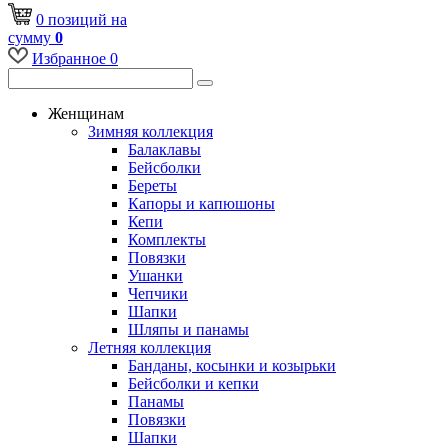
0
позиций
на
сумму
0
Избранное
0
Женщинам
Зимняя коллекция
Балаклавы
Бейсболки
Береты
Капоры и капюшоны
Кепи
Комплекты
Повязки
Ушанки
Чепчики
Шапки
Шляпы и панамы
Летняя коллекция
Банданы, косынки и козырьки
Бейсболки и кепки
Панамы
Повязки
Шапки