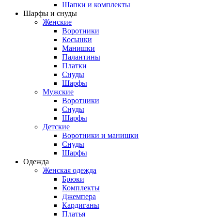
Шапки и комплекты
Шарфы и снуды
Женские
Воротники
Косынки
Манишки
Палантины
Платки
Снуды
Шарфы
Мужские
Воротники
Снуды
Шарфы
Детские
Воротники и манишки
Снуды
Шарфы
Одежда
Женская одежда
Брюки
Комплекты
Джемпера
Кардиганы
Платья